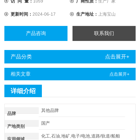
访 问 量：
1059
厂商性质：
生产厂家
将电流提升至10A，解决了低值电阻测量的难题。
更新时间：
2024-06-17
生产地址：
上海宝山
产品咨询
联系我们
产品分类
点击展开+
相关文章
点击展开+
详细介绍
其他品牌
品牌
国产
产地类别
化工,石油,地矿,电子/电池,道路/轨道/船舶
应用领域