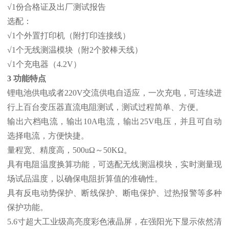
√1份合格证及出厂测试报告
选配：
√1个外置打印机（附打印连接线）
√1个无线测温模块（附2个胶棒天线）
√1个充电器（4.2V）
3 功能特点
锂电池供电或者220V交流供电自适应，一次充电，可连续进
行上百台变压器直流电阻测试，测试过程简单、方便。
输出六档电流，输出10A电流，输出25V电压，并且可自动
选择电流，方便快捷。
量程宽、精度高，500uΩ～50KΩ。
具有电阻温度换算功能，可选配无线测温模块，实时测量现
场试品温度，以确保电阻折算值的准确性。
具有反电动势保护、断线保护、断电保护、过热报警等多种
保护功能。
5.6寸超大工业级高亮度彩色液晶屏，在强阳光下显示依然清