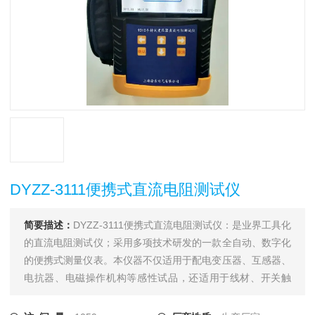
DYZZ-3111便携式直流电阻测试仪
简要描述：
DYZZ-3111便携式直流电阻测试仪：是业界工具化
的直流电阻测试仪；采用多项技术研发的一款全自动、数字化
的便携式测量仪表。本仪器不仅适用于配电变压器、互感器、
电抗器、电磁操作机构等感性试品，还适用于线材、开关触
点、继电器触点等阻性试品的测量。干式变压器、非晶合金变
压器，由于低压线圈采用铜箔绕制，电阻值极低，对此本仪器