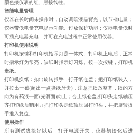
颜色接仪表的红、黑接线柱。
智能电量管理
仪器在长时间未操作时，自动调暗液晶背光，以节省电量；
仪器带低电量充电提示功能、过放保护功能；仪器电量低时
可插充电器充电，并可在充电过程中正常使用仪器。
打印机使用说明
打印机按键和打印机指示灯是一体式。打印机上电后，正常
时指示灯为常亮，缺纸时指示灯闪烁。按一次按键，打印机
走纸。
打印机换纸：扣出旋转扳手，打开纸仓盖；把打印纸装入，
并拉出一截(超出一点撕纸牙齿)，注意把纸放整齐，纸的方
向为有药液一面(光滑面)向上；合上纸仓盖,打印头走纸轴压
齐打印纸后稍用力把打印头走纸轴压回打印头，并把旋转扳
手推入复位。
使用操作
所有测试线接好以后，打开电源开关，仪器初始化后进