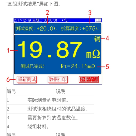
“直阻测试结果”屏如下图。
编号
说明
1
实际测量的电阻值。
2
测试该相绕组时的试品温度。
3
需要折算到的温度数值。
4
绕组材料。
编号
说明