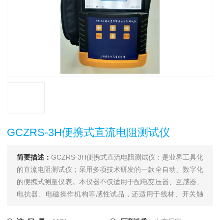
GCZRS-3H便携式直流电阻测试仪
简要描述：
GCZRS-3H便携式直流电阻测试仪：是业界工具化
的直流电阻测试仪；采用多项技术研发的一款全自动、数字化
的便携式测量仪表。本仪器不仅适用于配电变压器、互感器、
电抗器、电磁操作机构等感性试品，还适用于线材、开关触
点、继电器触点等阻性试品的测量。干式变压器、非晶合金变
压器，由于低压线圈采用铜箔绕制，电阻值极低，对此本仪器