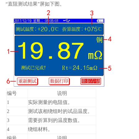
“直阻测试结果”屏如下图。
编号
说明
1
实际测量的电阻值。
2
测试该相绕组时的试品温度。
3
需要折算到的温度数值。
4
绕组材料。
编号
说明