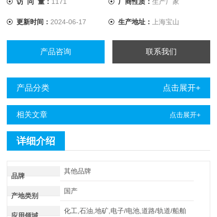
访 问 量：
1171
厂商性质：
生产厂家
将电流提升至10A，解决了低值电阻测量的难题。
更新时间：
2024-06-17
生产地址：
上海宝山
产品咨询
联系我们
产品分类
点击展开+
相关文章
点击展开+
详细介绍
其他品牌
品牌
国产
产地类别
化工,石油,地矿,电子/电池,道路/轨道/船舶
应用领域