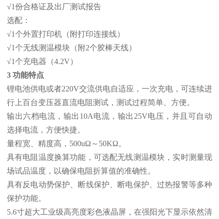
√1份合格证及出厂测试报告
选配：
√1个外置打印机（附打印连接线）
√1个无线测温模块（附2个胶棒天线）
√1个充电器（4.2V）
3 功能特点
锂电池供电或者220V交流供电自适应，一次充电，可连续进
行上百台变压器直流电阻测试，测试过程简单、方便。
输出六档电流，输出10A电流，输出25V电压，并且可自动
选择电流，方便快捷。
量程宽、精度高，500uΩ～50KΩ。
具有电阻温度换算功能，可选配无线测温模块，实时测量现
场试品温度，以确保电阻折算值的准确性。
具有反电动势保护、断线保护、断电保护、过热报警等多种
保护功能。
5.6寸超大工业级高亮度彩色液晶屏，在强阳光下显示依然清