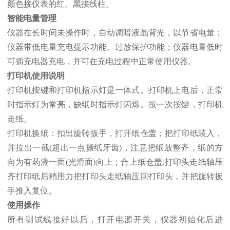
颜色接仪表的红、黑接线柱。
智能电量管理
仪器在长时间未操作时，自动调暗液晶背光，以节省电量；
仪器带低电量充电提示功能、过放保护功能；仪器电量低时
可插充电器充电，并可在充电过程中正常使用仪器。
打印机使用说明
打印机按键和打印机指示灯是一体式。打印机上电后，正常
时指示灯为常亮，缺纸时指示灯闪烁。按一次按键，打印机
走纸。
打印机换纸：扣出旋转扳手，打开纸仓盖；把打印纸装入，
并拉出一截(超出一点撕纸牙齿)，注意把纸放整齐，纸的方
向为有药液一面(光滑面)向上；合上纸仓盖,打印头走纸轴压
齐打印纸后稍用力把打印头走纸轴压回打印头，并把旋转扳
手推入复位。
使用操作
所有测试线接好以后，打开电源开关，仪器初始化后进