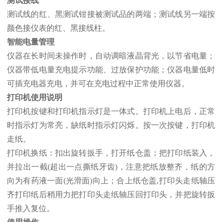
测试接线
测试线的红、黑测试钳接被测试品的两端；测试线另一端按
颜色接仪表的红、黑接线柱。
智能电量管理
仪器在长时间未操作时，自动调暗液晶背光，以节省电量；
仪器带低电量充电提示功能、过放保护功能；仪器电量低时
可插充电器充电，并可在充电过程中正常使用仪器。
打印机使用说明
打印机按键和打印机指示灯是一体式。打印机上电后，正常
时指示灯为常亮，缺纸时指示灯闪烁。按一次按键，打印机
走纸。
打印机换纸：扣出旋转扳手，打开纸仓盖；把打印纸装入，
并拉出一截(超出一点撕纸牙齿)，注意把纸放整齐，纸的方
向为有药液一面(光滑面)向上；合上纸仓盖,打印头走纸轴压
齐打印纸后稍用力把打印头走纸轴压回打印头，并把旋转扳
手推入复位。