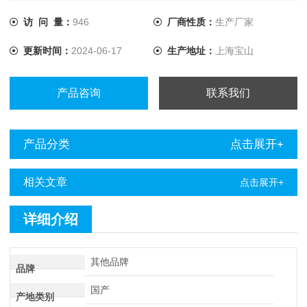
电器触点等阻性试品的测量。干式变压器、非晶合金变压器，
由于低压线圈采用铜箔绕制，电阻值极低，对此本仪器将电流
访 问 量：
946
厂商性质：
生产厂家
提升至10A，解决了低值电阻测量的难题。
更新时间：
2024-06-17
生产地址：
上海宝山
产品咨询
联系我们
产品分类
点击展开+
相关文章
点击展开+
详细介绍
其他品牌
品牌
国产
产地类别