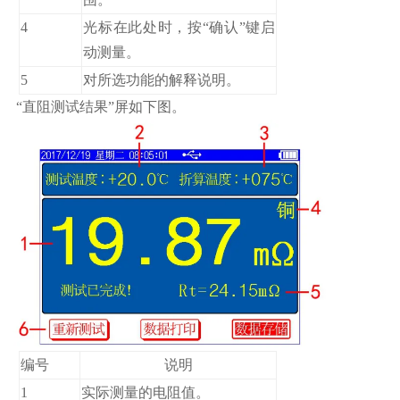
4
光标在此处时，按“确认”键启
动测量。
5
对所选功能的解释说明。
“直阻测试结果”屏如下图。
编号
说明
1
实际测量的电阻值。