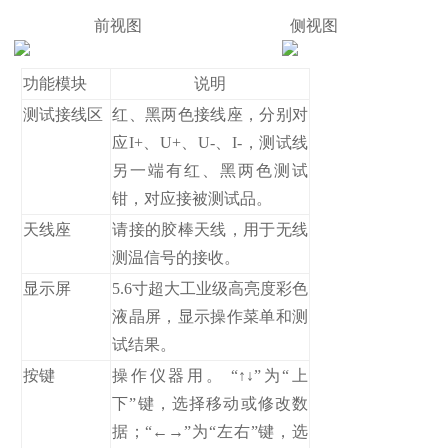
前视图 侧视图
功能模块
说明
测试接线区
红、黑两色接线座，分别对
应I+、U+、U-、I-，测试线
另一端有红、黑两色测试
钳，对应接被测试品。
天线座
请接的胶棒天线，用于无线
测温信号的接收。
显示屏
5.6寸超大工业级高亮度彩色
液晶屏，显示操作菜单和测
试结果。
按键
操作仪器用。 “↑↓”为“上
下”键，选择移动或修改数
据；“←→”为“左右”键，选