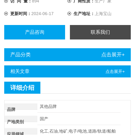
访 问 量：
894
厂商性质：
生产厂家
提升至10A，解决了低值电阻测量的难题。
更新时间：
2024-06-17
生产地址：
上海宝山
产品咨询
联系我们
产品分类
点击展开+
相关文章
点击展开+
详细介绍
其他品牌
品牌
国产
产地类别
化工,石油,地矿,电子/电池,道路/轨道/船舶
应用领域