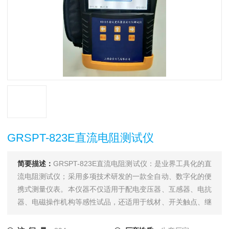
GRSPT-823E直流电阻测试仪
简要描述：
GRSPT-823E直流电阻测试仪：是业界工具化的直
流电阻测试仪；采用多项技术研发的一款全自动、数字化的便
携式测量仪表。本仪器不仅适用于配电变压器、互感器、电抗
器、电磁操作机构等感性试品，还适用于线材、开关触点、继
电器触点等阻性试品的测量。干式变压器、非晶合金变压器，
由于低压线圈采用铜箔绕制，电阻值极低，对此本仪器将电流