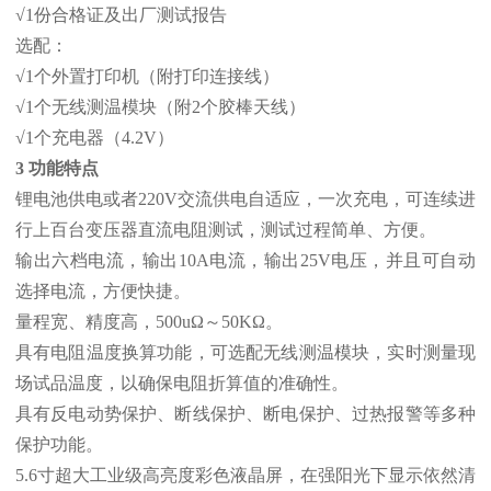
√1份合格证及出厂测试报告
选配：
√1个外置打印机（附打印连接线）
√1个无线测温模块（附2个胶棒天线）
√1个充电器（4.2V）
3 功能特点
锂电池供电或者220V交流供电自适应，一次充电，可连续进
行上百台变压器直流电阻测试，测试过程简单、方便。
输出六档电流，输出10A电流，输出25V电压，并且可自动
选择电流，方便快捷。
量程宽、精度高，500uΩ～50KΩ。
具有电阻温度换算功能，可选配无线测温模块，实时测量现
场试品温度，以确保电阻折算值的准确性。
具有反电动势保护、断线保护、断电保护、过热报警等多种
保护功能。
5.6寸超大工业级高亮度彩色液晶屏，在强阳光下显示依然清