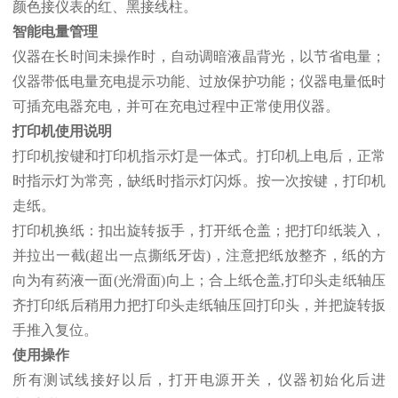
颜色接仪表的红、黑接线柱。
智能电量管理
仪器在长时间未操作时，自动调暗液晶背光，以节省电量；
仪器带低电量充电提示功能、过放保护功能；仪器电量低时
可插充电器充电，并可在充电过程中正常使用仪器。
打印机使用说明
打印机按键和打印机指示灯是一体式。打印机上电后，正常
时指示灯为常亮，缺纸时指示灯闪烁。按一次按键，打印机
走纸。
打印机换纸：扣出旋转扳手，打开纸仓盖；把打印纸装入，
并拉出一截(超出一点撕纸牙齿)，注意把纸放整齐，纸的方
向为有药液一面(光滑面)向上；合上纸仓盖,打印头走纸轴压
齐打印纸后稍用力把打印头走纸轴压回打印头，并把旋转扳
手推入复位。
使用操作
所有测试线接好以后，打开电源开关，仪器初始化后进