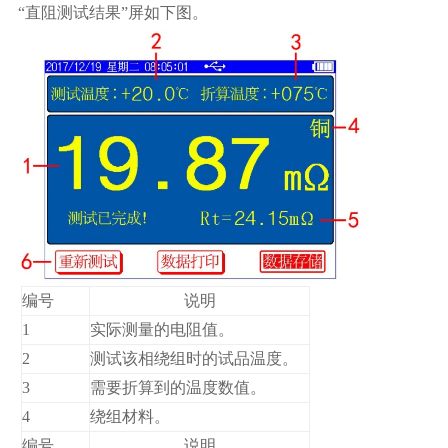
“直阻测试结果”屏如下图。
编号
说明
1
实际测量的电阻值。
2
测试该相绕组时的试品温度。
3
需要折算到的温度数值。
4
绕组材料。
编号
说明