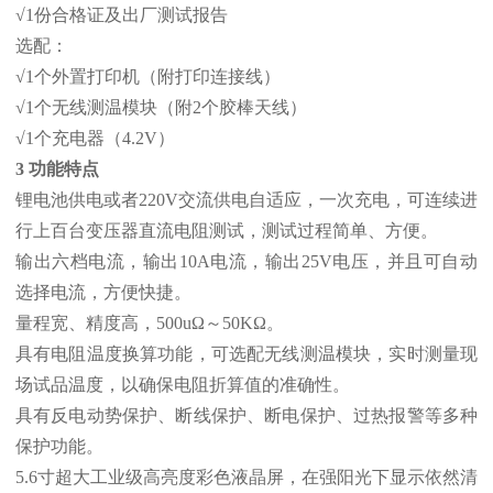
√1份合格证及出厂测试报告
选配：
√1个外置打印机（附打印连接线）
√1个无线测温模块（附2个胶棒天线）
√1个充电器（4.2V）
3 功能特点
锂电池供电或者220V交流供电自适应，一次充电，可连续进
行上百台变压器直流电阻测试，测试过程简单、方便。
输出六档电流，输出10A电流，输出25V电压，并且可自动
选择电流，方便快捷。
量程宽、精度高，500uΩ～50KΩ。
具有电阻温度换算功能，可选配无线测温模块，实时测量现
场试品温度，以确保电阻折算值的准确性。
具有反电动势保护、断线保护、断电保护、过热报警等多种
保护功能。
5.6寸超大工业级高亮度彩色液晶屏，在强阳光下显示依然清