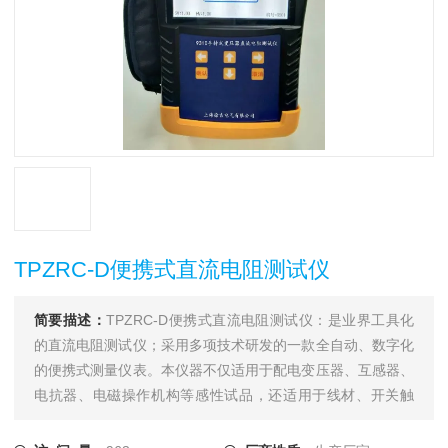
TPZRC-D便携式直流电阻测试仪
简要描述：
TPZRC-D便携式直流电阻测试仪：是业界工具化
的直流电阻测试仪；采用多项技术研发的一款全自动、数字化
的便携式测量仪表。本仪器不仅适用于配电变压器、互感器、
电抗器、电磁操作机构等感性试品，还适用于线材、开关触
点、继电器触点等阻性试品的测量。干式变压器、非晶合金变
压器，由于低压线圈采用铜箔绕制，电阻值极低，对此本仪器