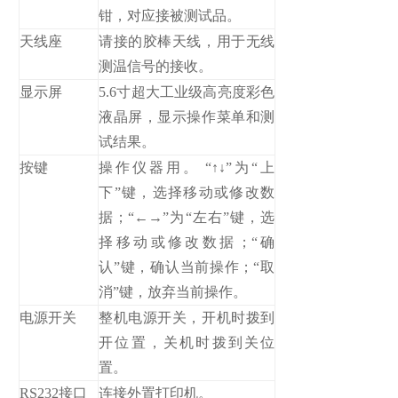
钳，对应接被测试品。
天线座
请接的胶棒天线，用于无线
测温信号的接收。
显示屏
5.6寸超大工业级高亮度彩色
液晶屏，显示操作菜单和测
试结果。
按键
操作仪器用。 “↑↓”为“上
下”键，选择移动或修改数
据；“←→”为“左右”键，选
择移动或修改数据；“确
认”键，确认当前操作；“取
消”键，放弃当前操作。
电源开关
整机电源开关，开机时拨到
开位置，关机时拨到关位
置。
RS232接口
连接外置打印机。