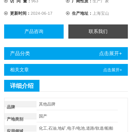
访 问 量：
963
厂商性质：
生产厂家
将电流提升至10A，解决了低值电阻测量的难题。
更新时间：
2024-06-17
生产地址：
上海宝山
产品咨询
联系我们
产品分类
点击展开+
相关文章
点击展开+
详细介绍
其他品牌
品牌
国产
产地类别
化工,石油,地矿,电子/电池,道路/轨道/船舶
应用领域