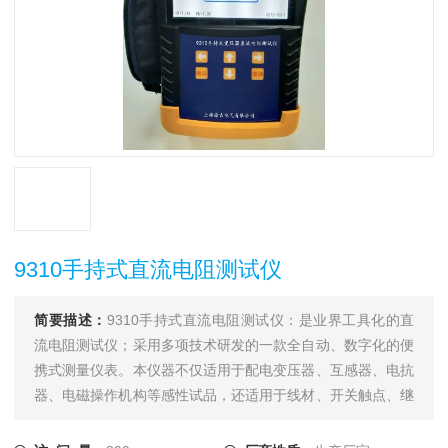
9310手持式直流电阻测试仪
简要描述：
9310手持式直流电阻测试仪：是业界工具化的直
流电阻测试仪；采用多项技术研发的一款全自动、数字化的便
携式测量仪表。本仪器不仅适用于配电变压器、互感器、电抗
器、电磁操作机构等感性试品，还适用于线材、开关触点、继
电器触点等阻性试品的测量。干式变压器、非晶合金变压器，
由于低压线圈采用铜箔绕制，电阻值极低，对此本仪器将电流