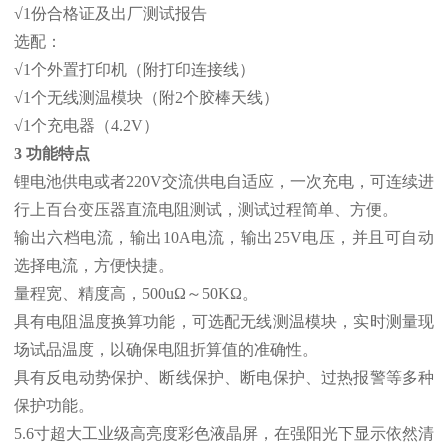
√1份合格证及出厂测试报告
选配：
√1个外置打印机（附打印连接线）
√1个无线测温模块（附2个胶棒天线）
√1个充电器（4.2V）
3 功能特点
锂电池供电或者220V交流供电自适应，一次充电，可连续进
行上百台变压器直流电阻测试，测试过程简单、方便。
输出六档电流，输出10A电流，输出25V电压，并且可自动
选择电流，方便快捷。
量程宽、精度高，500uΩ～50KΩ。
具有电阻温度换算功能，可选配无线测温模块，实时测量现
场试品温度，以确保电阻折算值的准确性。
具有反电动势保护、断线保护、断电保护、过热报警等多种
保护功能。
5.6寸超大工业级高亮度彩色液晶屏，在强阳光下显示依然清