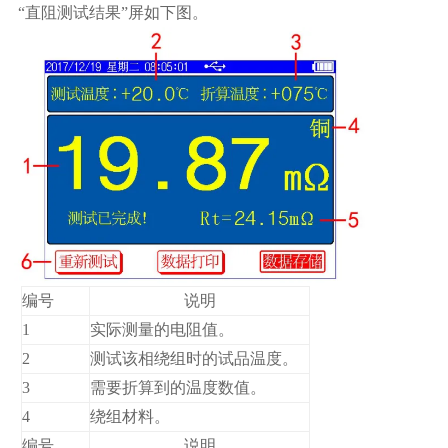
“直阻测试结果”屏如下图。
编号
说明
1
实际测量的电阻值。
2
测试该相绕组时的试品温度。
3
需要折算到的温度数值。
4
绕组材料。
编号
说明