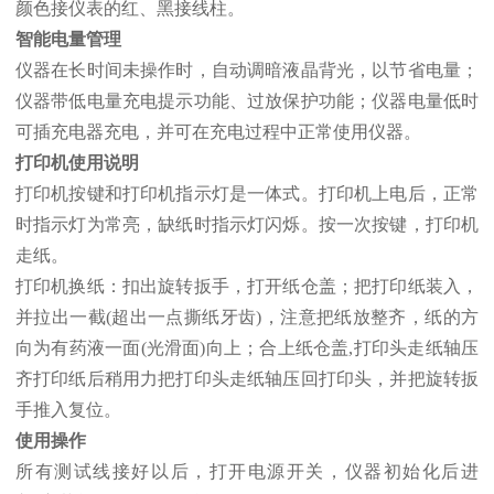
颜色接仪表的红、黑接线柱。
智能电量管理
仪器在长时间未操作时，自动调暗液晶背光，以节省电量；
仪器带低电量充电提示功能、过放保护功能；仪器电量低时
可插充电器充电，并可在充电过程中正常使用仪器。
打印机使用说明
打印机按键和打印机指示灯是一体式。打印机上电后，正常
时指示灯为常亮，缺纸时指示灯闪烁。按一次按键，打印机
走纸。
打印机换纸：扣出旋转扳手，打开纸仓盖；把打印纸装入，
并拉出一截(超出一点撕纸牙齿)，注意把纸放整齐，纸的方
向为有药液一面(光滑面)向上；合上纸仓盖,打印头走纸轴压
齐打印纸后稍用力把打印头走纸轴压回打印头，并把旋转扳
手推入复位。
使用操作
所有测试线接好以后，打开电源开关，仪器初始化后进