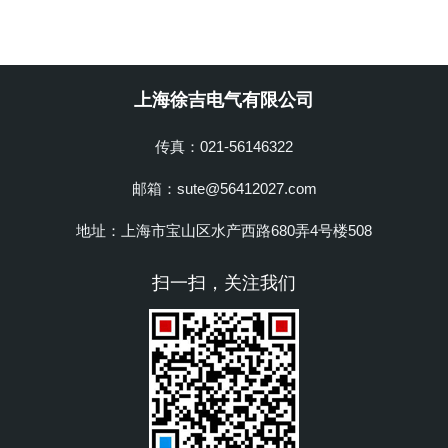
上海徐吉电气有限公司
传真：021-56146322
邮箱：sute@56412027.com
地址：上海市宝山区水产西路680弄4号楼508
扫一扫，关注我们