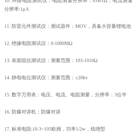
10. 环路电阻测试仪：电阻测量分辨率：0.001Ω，电流测量
分辨率:1μA
11. 防雷元件测试仪：测试器件：MOV，具备大容量锂电池
12. 绝缘电阻测试仪：0-1000MΩ
13. 表面阻抗测试仪：测量范围：103-1010Ω
14. 静电电位测试仪：测量范围：±20kv
15. 数字万用表：电压、电流、电阻测量，分辨率：3位半
16. 防爆对讲机；防爆对讲
17. 标准电阻:10-3~105欧姆，功率1/2w，线绕型