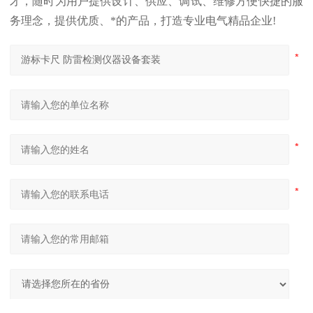
才，随时为用户提供设计、供应、调试、维修方便快捷的服
务理念，提供优质、*的产品，打造专业电气精品企业!