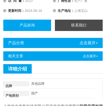
访 问 量：
2513
厂商性质：
生产厂家
更新时间：
2024-06-16
生产地址：
上海宝山
产品咨询
联系我们
产品分类
点击展开+
相关文章
点击展开+
详细介绍
其他品牌
品牌
国产
产地类别