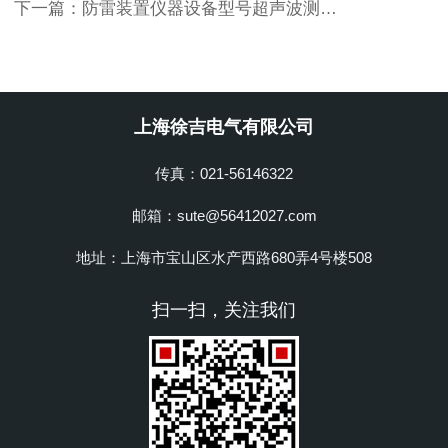
下一篇：
防雷装置仪器设备型号超声波测厚仪
上海徐吉电气有限公司
传真：021-56146322
邮箱：sute@56412027.com
地址：上海市宝山区水产西路680弄4号楼508
扫一扫，关注我们