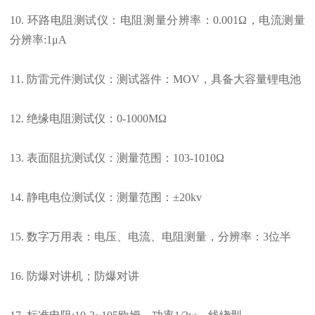
10. 环路电阻测试仪：电阻测量分辨率：0.001Ω，电流测量
分辨率:1μA
11. 防雷元件测试仪：测试器件：MOV，具备大容量锂电池
12. 绝缘电阻测试仪：0-1000MΩ
13. 表面阻抗测试仪：测量范围：103-1010Ω
14. 静电电位测试仪：测量范围：±20kv
15. 数字万用表：电压、电流、电阻测量，分辨率：3位半
16. 防爆对讲机；防爆对讲