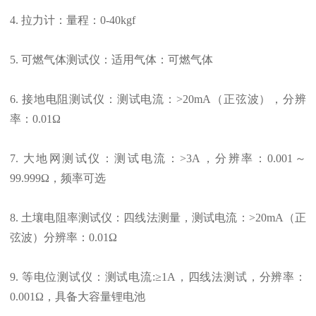
4. 拉力计：量程：0-40kgf
5. 可燃气体测试仪：适用气体：可燃气体
6. 接地电阻测试仪：测试电流：>20mA（正弦波），分辨
率：0.01Ω
7. 大地网测试仪：测试电流：>3A，分辨率：0.001～
99.999Ω，频率可选
8. 土壤电阻率测试仪：四线法测量，测试电流：>20mA（正
弦波）分辨率：0.01Ω
9. 等电位测试仪：测试电流:≥1A，四线法测试，分辨率：
0.001Ω，具备大容量锂电池