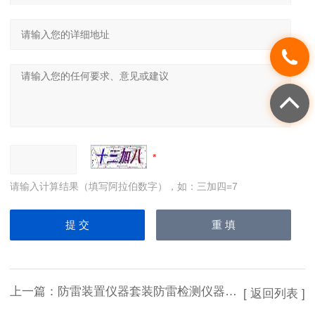
请输入计算结果（填写阿拉伯数字），如：三加四=7
上一篇：
防雷装置仪器套装防雷检测仪器设备清单
[ 返回列表 ]