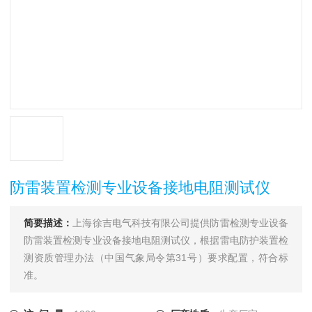
防雷装置检测专业设备接地电阻测试仪
简要描述：
上海徐吉电气科技有限公司提供防雷检测专业设备
防雷装置检测专业设备接地电阻测试仪，根据雷电防护装置检
测资质管理办法（中国气象局令第31号）要求配置，符合标
准。