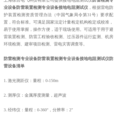
上海徐吉电气科技有限公司提供接地电阻测试仪
防雷检测专
业设备防雷装置检测专业设备
接地电阻测试仪
，根据雷电防
护装置检测资质管理办法（中国气象局令第31号）要求配
置，符合标准。可满足国家法定计量检定机构检定或校准，
易于使用掌握，操作方便，适于现场使用。可适用于用于避
雷装置检测、防雷工程验收检测、过压器件运行监测、机房
环境检测、建审项目检测、雷电灾害调查等。
防雷检测专业设备防雷装置检测专业设备
接地电阻测试仪
防
雷设备清单
1. 激光测距仪：量程：0-150m
2. 测厚仪：金属厚度测量，超声波
3. 经纬仪：量程：0-360°，分辨率：2″