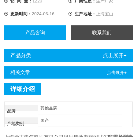
访 问 量：
1220
厂商性质：
生产厂家
更新时间：
2024-06-16
生产地址：
上海宝山
产品咨询
联系我们
产品分类
点击展开+
相关文章
点击展开+
详细介绍
其他品牌
品牌
国产
产地类别