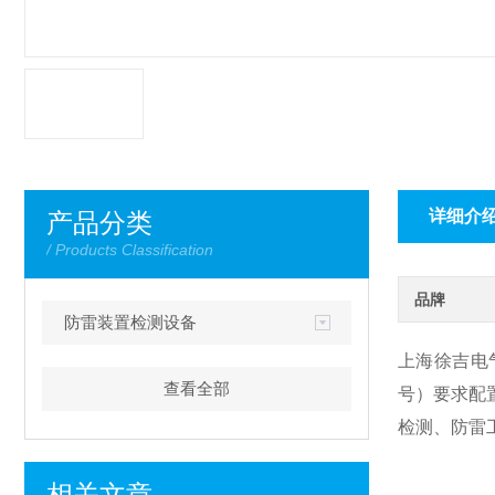
详细介
产品分类
/ Products Classification
品牌
防雷装置检测设备
上海徐吉电
查看全部
号）要求配
检测、防雷
相关文章