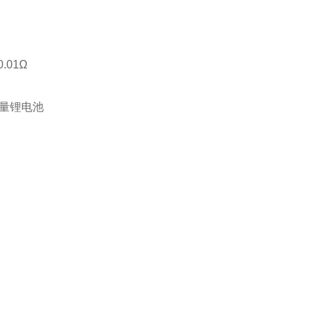
.01Ω
容量锂电池