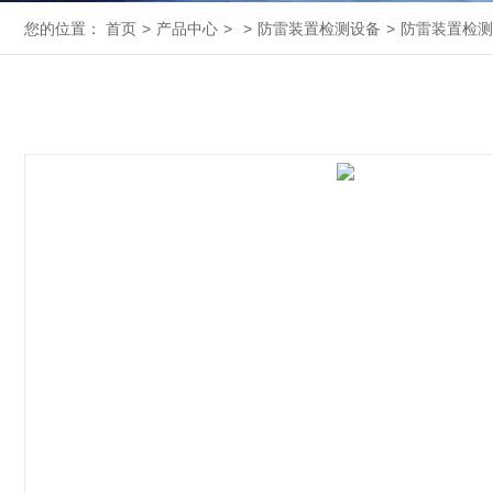
您的位置：
首页
>
产品中心
>
>
防雷装置检测设备
>
防雷装置检测