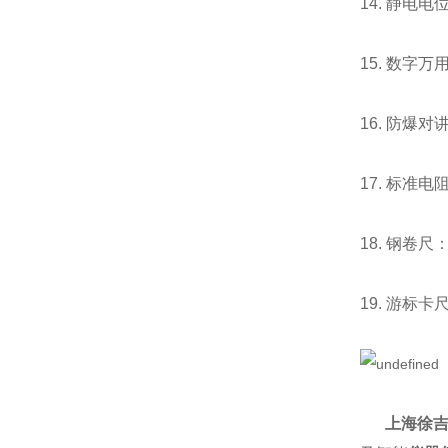
14. 静电
15. 数字
16. 防爆
17. 标准电
18. 钢卷尺
19. 游标卡
上海徐吉