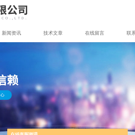
新闻资讯
技术文章
在线留言
联