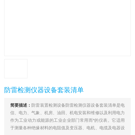
防雷检测仪器设备套装清单
简要描述：
防雷装置检测设备防雷检测仪器设备套装清单是电
信、电力、气象、机房、油田、机电安装和维修以及利用电力
作为工业动力或能源的工业企业部门常用而*的仪表。它适用
于测量各种绝缘材料的电阻值及变压器、电机、电缆及电器设