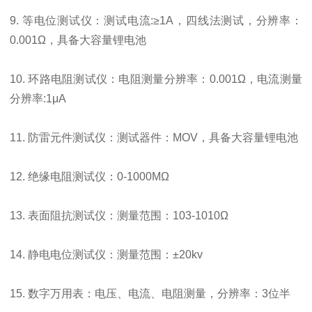
9. 等电位测试仪：测试电流:≥1A，四线法测试，分辨率：
0.001Ω，具备大容量锂电池
10. 环路电阻测试仪：电阻测量分辨率：0.001Ω，电流测量
分辨率:1μA
11. 防雷元件测试仪：测试器件：MOV，具备大容量锂电池
12. 绝缘电阻测试仪：0-1000MΩ
13. 表面阻抗测试仪：测量范围：103-1010Ω
14. 静电电位测试仪：测量范围：±20kv
15. 数字万用表：电压、电流、电阻测量，分辨率：3位半