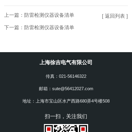
上一篇：
防雷检测仪器设备清单
[ 返回列表 ]
下一篇：
防雷检测仪器设备清单
上海徐吉电气有限公司
传真：021-56146322
邮箱：sute@56412027.com
地址：上海市宝山区水产西路680弄4号楼508
扫一扫，关注我们