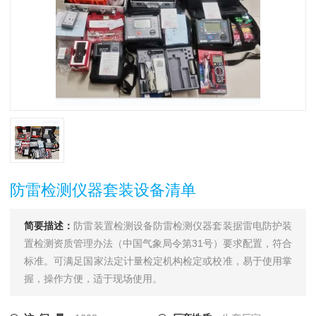
防雷检测仪器套装设备清单
简要描述：
防雷装置检测设备防雷检测仪器套装据雷电防护装
置检测资质管理办法（中国气象局令第31号）要求配置，符合
标准。可满足国家法定计量检定机构检定或校准，易于使用掌
握，操作方便，适于现场使用。