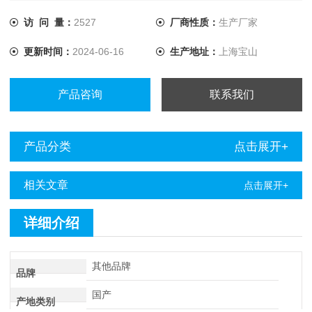
资质电力试验设备升级、电力承装承修承试资质试验人员培训
等*服务。我司提供的所有承试设备，三年质保终身保修，让
访 问 量：
2527
厂商性质：
生产厂家
您售后无忧。
更新时间：
2024-06-16
生产地址：
上海宝山
产品咨询
联系我们
产品分类
点击展开+
相关文章
点击展开+
详细介绍
其他品牌
品牌
国产
产地类别