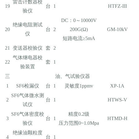
雷击计数器校
19
台
1
HTFZ-III
验仪
DC：0～10000V
绝缘电阻测试
20
台
2
200G(Ω)
GM-10kV
仪
短路电流≥5mA
21
变送器校验仪
套
2
气体继电器校
22
套
1
验装置
三
油、气试验仪器
1
SF6检漏仪
台
1
灵敏度1ppmv
XP-1A
SF6气体微水测
2
台
1
HTWS-V
试仪
SF6气体密度校
精度0.2级
3
台
1
HTMD-H
验仪
压力范围0~1.0Mpa
绝缘油颗粒度
4
台
1