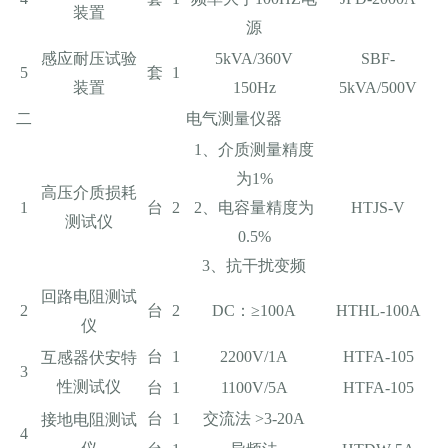
装置
源
感应耐压试验
5kVA/360V
SBF-
5
套
1
装置
150Hz
5kVA/500V
二
电气测量仪器
1、介质测量精度
为1%
高压介质损耗
1
台
2
2、电容量精度为
HTJS-V
测试仪
0.5%
3、抗干扰变频
回路电阻测试
2
台
2
DC：≥100A
HTHL-100A
仪
台
1
2200V/1A
HTFA-105
互感器伏安特
3
性测试仪
台
1
1100V/5A
HTFA-105
台
1
交流法 >3-20A
接地电阻测试
4