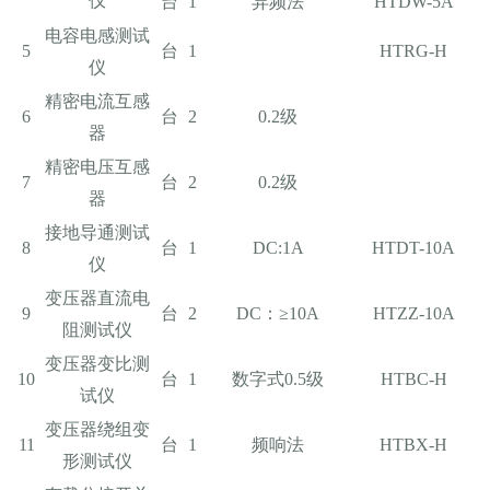
仪
台
1
异频法
HTDW-5A
电容电感测试
5
台
1
HTRG-H
仪
精密电流互感
6
台
2
0.2级
器
精密电压互感
7
台
2
0.2级
器
接地导通测试
8
台
1
DC:1A
HTDT-10A
仪
变压器直流电
9
台
2
DC：≥10A
HTZZ-10A
阻测试仪
变压器变比测
10
台
1
数字式0.5级
HTBC-H
试仪
变压器绕组变
11
台
1
频响法
HTBX-H
形测试仪