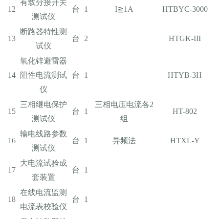
有载分接开关
12
台
1
I≧1A
HTBYC-3000
测试仪
断路器特性测
13
台
2
HTGK-III
试仪
氧化锌避雷器
14
阻性电流测试
台
1
HTYB-3H
仪
三相继电保护
三相电压电流各2
15
台
1
HT-802
测试仪
组
输电线路参数
16
台
1
异频法
HTXL-Y
测试仪
大电流试验成
17
台
1
套装置
在线电流监测
18
台
1
电流表校验仪