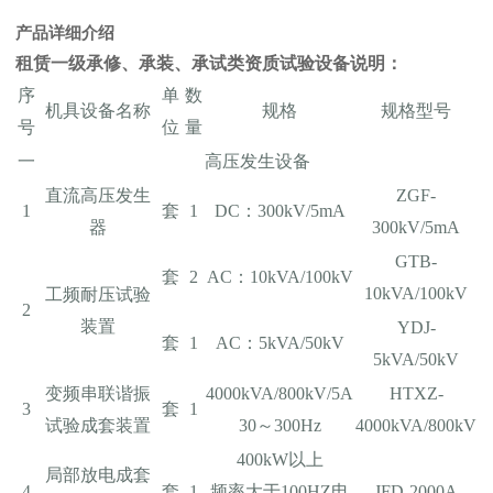
产品详细介绍
租赁一级承修、承装、承试类资质试验设备
说明：
序
单
数
机具设备名称
规格
规格型号
号
位
量
一
高压发生设备
直流高压发生
ZGF-
1
套
1
DC：300kV/5mA
器
300kV/5mA
GTB-
套
2
AC：10kVA/100kV
10kVA/100kV
工频耐压试验
2
装置
YDJ-
套
1
AC：5kVA/50kV
5kVA/50kV
变频串联谐振
4000kVA/800kV/5A
HTXZ-
3
套
1
试验成套装置
30～300Hz
4000kVA/800kV
400kW以上
局部放电成套
4
套
1
频率大于100HZ电
JFD-2000A