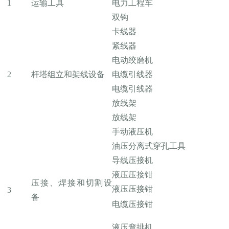
1
运输工具
电力工程车
双钩
卡线器
紧线器
电动绞磨机
2
杆塔组立和架线设备
电缆引线器
电缆引线器
放线架
放线架
手动液压机
油压分离式穿孔工具
导线压接机
液压压接钳
压接、焊接和切割设
液压压接钳
3
备
电缆压接钳
液压弯排机