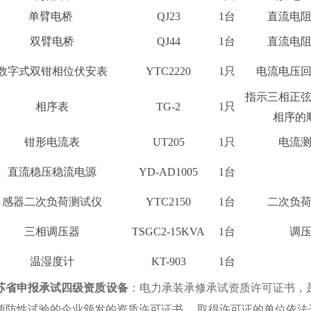
单臂电桥
QJ23
1台
直流电
双臂电桥
QJ44
1台
直流电
数字式双钳相位伏安表
YTC2220
1只
电流电压
指示三相正
相序表
TG-2
1只
相序的
钳形电流表
UT205
1只
电流
直流稳压稳流电源
YD-AD1005
1台
感器二次负荷测试仪
YTC2150
1台
二次负
三相调压器
TSGC2-15KVA
1台
调
温湿度计
KT-903
1台
苏省申报承试四级资质设备
：电力承装承修承试资质许可证书，
预防性试验的企业颁发的资质许可证书， 取得许可证的单位依法