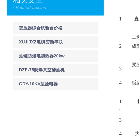
/ Related articles
1
直
变压器综合试验台价格
工
XUJIJXZ电缆变频串联
2
成
谐振装置 电缆变频串联
油罐防爆电加热器20kw
变
谐振装置
3
DZF-75防爆真空滤油机
上海徐吉电气
4
感
GDY-10KV型验电器
GDY-10KV 声光验电棒
1
2
3
4