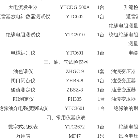
大电流发生器
YTCDG-500A
1台
升流
避雷器放电计数器测试仪
YTC605
1台
避雷
绝缘电阻测
绝缘电阻测试仪
YTC2010
1台
绕组绝缘电
测
电缆识别仪
YTC601
1台
电
三、油、气试验仪器
油色谱仪
ZHGC-9
1套
油浸变压器
闭口闪点仪
ZHBS-8
1台
油浸变压器
酸值测定仪
ZBSZ-8
1台
油浸变压器
PH测定仪
PH335
1台
油浸变压器
绝缘油介电强度测试仪
YTC3601
1台
绝缘油的
四、常用仪器仪表
数字式兆欧表
YTC2672
1台
绝缘电
万用表
MF47
1只
试验电