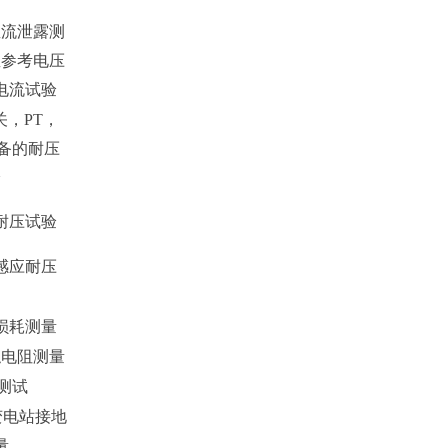
直流泄露测
直参考电压
电流试验
，PT，
备的耐压
验
耐压试验
感应耐压
损耗测量
触电阻测量
测试
变电站接地
量