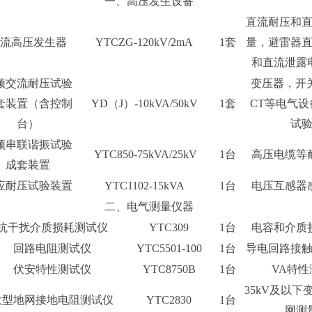
一、高压发生设备
直流耐压和
流高压发生器
YTCZG-120kV/2mA
1套
量，避雷器
和直流泄露
频交流耐压试验
变压器，开关
套装置（含控制
YD（J）-10kVA/50kV
1套
CT等电气设
台）
试
频串联谐振试验
YTC850-75kVA/25kV
1台
高压电缆等
成套装置
应耐压试验装置
YTC1102-15kVA
1台
电压互感器
二、电气测量仪器
抗干扰介质损耗测试仪
YTC309
1台
电容和介质
回路电阻测试仪
YTC5501-100
1台
导电回路接
伏安特性测试仪
YTC8750B
1台
VA特性
35kV及以下
大型地网接地电阻测试仪
YTC2830
1台
网测