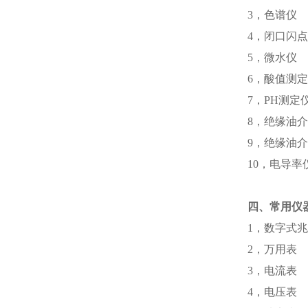
3，色谱
4，闭口
5，微水仪
6，酸值
7，PH
8，绝缘油
9，绝缘油
10，电导
四、常用仪
1，数字
2，万
3，电
4，电