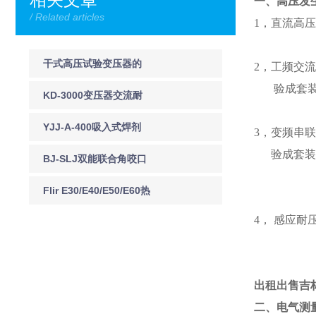
一、高压发
/ Related articles
1，直流高
YTCZ
干式高压试验变压器的
2，工频交流
验成套装置
使用方法
KD-3000变压器交流耐
YD（J
压试验装置串联谐振变
YJJ-A-400吸入式焊剂
3，变频串联
频串联谐振装置
验成套装
干燥机
BJ-SLJ双能联合角咬口
YTC85
机
Flir E30/E40/E50/E60热
1A 
像仪Flir
4， 感应耐压
15
E30/E40/E50/E60热像
仪
出租出售吉
二、电气测