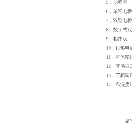
5，功
6，单臂
7，双臂
8，数字式
9，相序
10，钳
11，直流
12，互感
13，三相
14，温
您