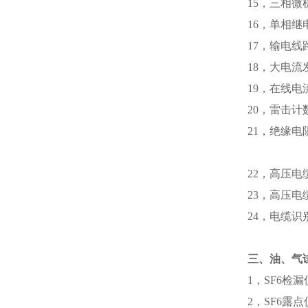
15，三相
16，单
17，输
18，大
19，在
20，雷
21，绝
绝
22，高
23，
24，
三、油、气
1，SF
2，SF6露