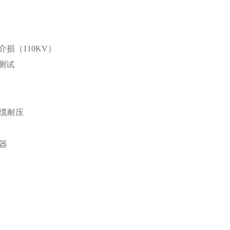
损（110KV）
测试
器
、
缆耐压
器