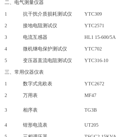
二、电气测量仪器
1
抗干扰介质损耗测试仪
YTC309
2
接地电阻测试仪
YTC2571
3
电流互感器
HL1 15-600/5A
4
微机继电保护测试仪
YTC702
5
变压器直流电阻测试仪
YTC316-10
三、常用仪器仪表
1
数字式兆欧表
YTC2672
2
万用表
MF47
3
相序表
TG3B
4
钳形电流表
UT205
5
三相调压器
TSGC2-15KVA