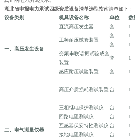
真正的电力测试技术。
湖北省
申报电力承试四级资质设备清单选型指南
清单如下：
设备类别
机具设备名称
单位
数量
直流高压发生器
套
1
套
1
工频耐压试验装置
套
1
一、高压发生设备
变频串联谐振试验成套
套
1
装置
感应耐压试验装置
套
1
高压介质损耗测试装置
台
1
三相继电保护测试仪
台
1
回路电阻测试仪
台
1
互感器伏安特性测试仪
台
1
二、电气测量仪器
接地电阻测试仪
台
1