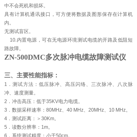
中不会死机和损坏。
具有计算机通讯接口，可方便将数据及图形保存在计算机
内。
无测试盲区。
10.内置电源，可在无电源环境测试电缆的开路及低阻短
路故障。
ZN-500DMC多次脉冲电缆故障测试仪
三、主要性能指标：
1
．测试方法：低压脉冲、高压闪络、三次脉冲、八次脉
冲、速度测量。
2
．冲击高压：低于
35KV
电力电缆。
3
．数据采样速率：
80MHz
、
40 MHz
、
20MHz
、
10 MHz
。
4
．测试距离：
＞
30Km
。
5
．读数分辨率：
1m
。
6
．系统测试精度：小于
50cm
。