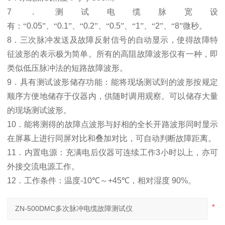
7
．测试电缆脉宽设
有：“
0.05
”、“
0.1
”、“
0.2
”、“
0.5
”、“
1
”、“
2
”、“
8
”微秒
。
8
．三次脉冲发送及故障反射信号的自动显示，使得故障特
征波形的表示极为简单。所有的高阻故障波形仅有一种，即
类似低压脉冲法的短路故障波形。
9
．具有测试波形储存功能：能将现场测试到的波形按规定
顺序方便地储存于仪器内，供随时调用观察。可以储存大量
的现场测试波形。
10
．能将测得的故障点波形与好相的全长开路波形同时显示
在屏幕上进行同屏对比和叠加对比，可自动判断故障距离。
11
．内置电源：充满电后仪器可连续工作
3
小时以上，亦可
外接交流电源工作。
12
．
工作条件：温度
-10
℃
～
+45
℃
，相对湿度
90%
。