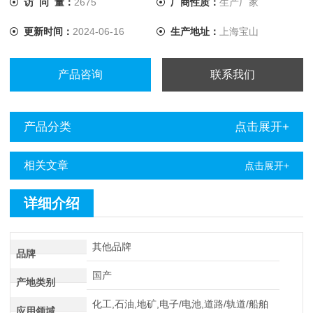
访 问 量：
2675
厂商性质：
生产厂家
缆故障定点仪点仪进行定点。
更新时间：
2024-06-16
生产地址：
上海宝山
产品咨询
联系我们
产品分类
点击展开+
相关文章
点击展开+
详细介绍
其他品牌
品牌
国产
产地类别
化工,石油,地矿,电子/电池,道路/轨道/船舶
应用领域