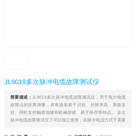
JL9019多次脉冲电缆故障测试仪
简要描述：
JL9019多次脉冲电缆故障测试仪，用于电力电缆
故障点的距离测量，具有波形易于识别、分辨率高、界面友
好、同时支持触摸按键和机械按键、易于操作等特点。 多次
脉冲电缆故障测试仪下可以独立使用；在脉冲电流方式下需要
和一体化直流高压发生器配合使用；在多次脉冲方式下还须和
电缆测试多次脉冲耦合器配合；在测距完成后须使用电力电缆