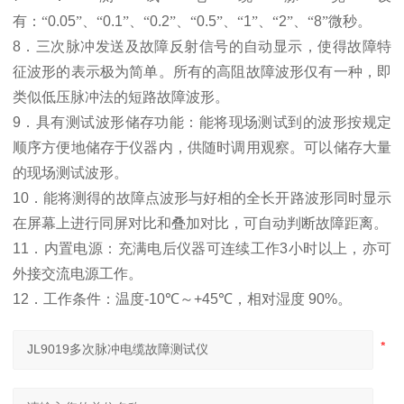
有：“
0.05
”、“
0.1
”、“
0.2
”、“
0.5
”、“
1
”、“
2
”、“
8
”微秒
。
8
．三次脉冲发送及故障反射信号的自动显示，使得故障特
征波形的表示极为简单。所有的高阻故障波形仅有一种，即
类似低压脉冲法的短路故障波形。
9
．具有测试波形储存功能：能将现场测试到的波形按规定
顺序方便地储存于仪器内，供随时调用观察。可以储存大量
的现场测试波形。
10
．能将测得的故障点波形与好相的全长开路波形同时显示
在屏幕上进行同屏对比和叠加对比，可自动判断故障距离。
11
．内置电源：充满电后仪器可连续工作
3
小时以上，亦可
外接交流电源工作。
12
．
工作条件：温度
-10
℃
～
+45
℃
，相对湿度
90%
。