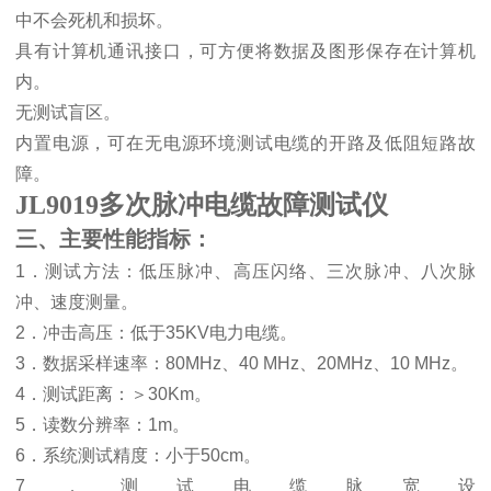
中不会死机和损坏。
具有计算机通讯接口，可方便将数据及图形保存在计算机
内。
无测试盲区。
内置电源，可在无电源环境测试电缆的开路及低阻短路故
障。
JL9019多次脉冲电缆故障测试仪
三、主要性能指标：
1
．测试方法：低压脉冲、高压闪络、三次脉冲、八次脉
冲、速度测量。
2
．冲击高压：低于
35KV
电力电缆。
3
．数据采样速率：
80MHz
、
40 MHz
、
20MHz
、
10 MHz
。
4
．测试距离：
＞
30Km
。
5
．读数分辨率：
1m
。
6
．系统测试精度：小于
50cm
。
7
．测试电缆脉宽设