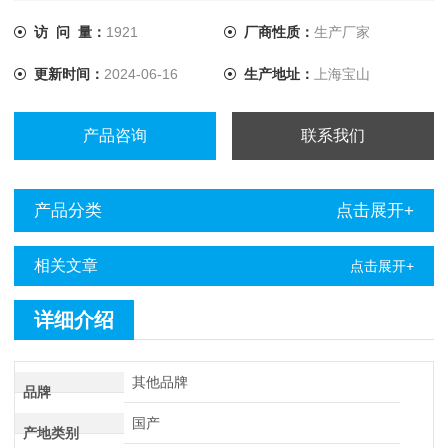
要和一体化直流高压发生器配合使用；在多次脉冲方式下还须
和电缆测试多次脉冲耦合器配合；在测距完成后须使用电力电
访 问 量：
1921
厂商性质：
生产厂家
缆故障定点仪点仪进行定点。
更新时间：
2024-06-16
生产地址：
上海宝山
产品咨询
联系我们
产品分类
点击展开+
相关文章
点击展开+
详细介绍
其他品牌
品牌
国产
产地类别