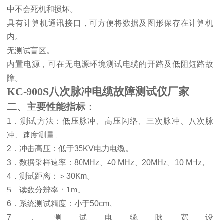
中不会死机和损坏。
具有计算机通讯接口，可方便将数据及图形保存在计算机
内。
无测试盲区。
内置电源，可在无电源环境测试电缆的开路及低阻短路故
障。
KC-900S八次脉冲电缆故障测试仪厂家
二、主要性能指标：
1
．测试方法：低压脉冲、高压闪络、三次脉冲、八次脉
冲、速度测量。
2
．冲击高压：低于
35KV
电力电缆。
3
．数据采样速率：
80MHz
、
40 MHz
、
20MHz
、
10 MHz
。
4
．测试距离：
＞
30Km
。
5
．读数分辨率：
1m
。
6
．系统测试精度：小于
50cm
。
7
．测试电缆脉宽设