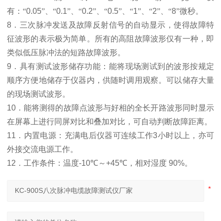
有：“
0.05
”、“
0.1
”、“
0.2
”、“
0.5
”、“
1
”、“
2
”、“
8
”微秒
。
8
．三次脉冲发送及故障反射信号的自动显示，使得故障特
征波形的表示极为简单。所有的高阻故障波形仅有一种，即
类似低压脉冲法的短路故障波形。
9
．具有测试波形储存功能：能将现场测试到的波形按规定
顺序方便地储存于仪器内，供随时调用观察。可以储存大量
的现场测试波形。
10
．能将测得的故障点波形与好相的全长开路波形同时显示
在屏幕上进行同屏对比和叠加对比，可自动判断故障距离。
11
．内置电源：充满电后仪器可连续工作
3
小时以上，亦可
外接交流电源工作。
12
．
工作条件：温度
-10
℃
～
+45
℃
，相对湿度
90%
。