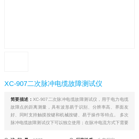
XC-907二次脉冲电缆故障测试仪
简要描述：
XC-907二次脉冲电缆故障测试仪，用于电力电缆
故障点的距离测量，具有波形易于识别、分辨率高、界面友
好、同时支持触摸按键和机械按键、易于操作等特点。 多次
脉冲电缆故障测试仪下可以独立使用；在脉冲电流方式下需要
和一体化直流高压发生器配合使用；在多次脉冲方式下还须和
电缆测试多次脉冲耦合器配合；在测距完成后须使用电力电缆