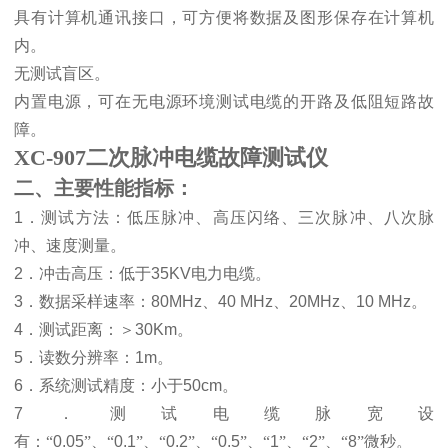
具有计算机通讯接口，可方便将数据及图形保存在计算机
内。
无测试盲区。
内置电源，可在无电源环境测试电缆的开路及低阻短路故
障。
XC-907二次脉冲电缆故障测试仪
二、主要性能指标：
1
．测试方法：低压脉冲、高压闪络、三次脉冲、八次脉
冲、速度测量。
2
．冲击高压：低于
35KV
电力电缆。
3
．数据采样速率：
80MHz
、
40 MHz
、
20MHz
、
10 MHz
。
4
．测试距离：
＞
30Km
。
5
．读数分辨率：
1m
。
6
．系统测试精度：小于
50cm
。
7
．测试电缆脉宽设
有：“
0.05
”、“
0.1
”、“
0.2
”、“
0.5
”、“
1
”、“
2
”、“
8
”微秒
。