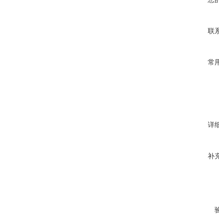
联
常
详
补