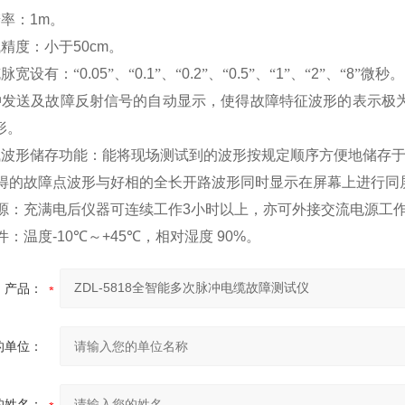
辨率：
1m
。
试精度：小于
50cm
。
脉宽设有：“
0.05
”、“
0.1
”、“
0.2
”、“
0.5
”、“
1
”、“
2
”、“
8
”微秒
。
冲发送及故障反射信号的自动显示，使得故障特征波形的表示极
形。
试波形储存功能：能将现场测试到的波形按规定顺序方便地储存
得的故障点波形与好相的全长开路波形同时显示在屏幕上进行同
源：充满电后仪器可连续工作
3
小时以上，亦可外接交流电源工
件：温度
-10
℃
～
+45
℃
，相对湿度
90%
。
产品：
的单位：
的姓名：