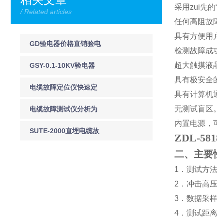
采用zui先的
/ Related articles
任何高阻故
具有方便用
GD验电器价格直销验电
检测故障成
器GD专业生验电器*供应
超大触摸液
GSY-0.1-10KV验电器
具有极安全
验电器
GSY高压验电器
电缆故障定位仪快速定
具有计算机
位故障位置
无测试盲区
电缆故障测试仪分析为
内置电源，
什么夏天是电缆故障发
SUTE-2000直埋电缆故
ZDL-
生的高峰期
障测试仪
二、主要
1
．测试方
2
．冲击高
3
．数据采
4
．测试距