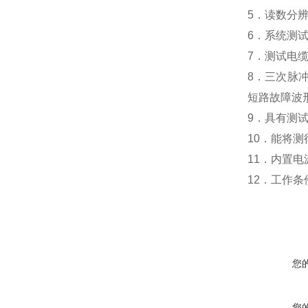
5
．读数分
6
．系统测
7
．测试电缆
8
．三次脉
短路故障波
9
．具有测
10
．能将测
11
．内置电
12
．
工作条
您
您