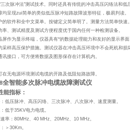
“
三次脉冲法
”
测试技术。同时还具有传统的冲击高压闪络法和低
障均呈现zui简单的类似低压脉冲短路故障波形特征，极易判读。
户的软件和全中文菜单。按键定义简单明了。测量方法简单快速
功率、测试精度及测试方便程度优于国内任何一种检测设备。
晶屏作为显示终端，仪器具有*的数据处理能力和友好的显示界面
的采样高压保护措施。测试仪器在冲击高压环境中不会死机和损
通讯接口，可方便将数据及图形保存在计算机内。
。
可在无电源环境测试电缆的开路及低阻短路故障。
5818全智能多次脉冲电缆故障测试仪
性能指标：
法：低压脉冲、高压闪络、三次脉冲、八次脉冲、速度测量。
压：低于
35KV
电力电缆。
样速率：
80MHz
、
40 MHz
、
20MHz
、
10 MHz
。
离：
＞
30Km
。