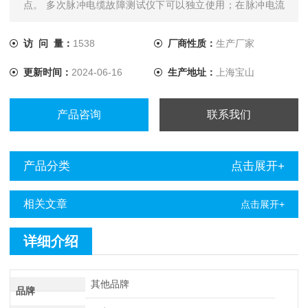
点。 多次脉冲电缆故障测试仪下可以独立使用；在脉冲电流
方式下需要和一体化直流高压发生器配合使用；在多次脉冲方
式下还须和电缆测试多次脉冲耦合器配合；在测距完成后须使
访 问 量：
1538
厂商性质：
生产厂家
用电力电缆故障定点仪点仪进行定点。
更新时间：
2024-06-16
生产地址：
上海宝山
产品咨询
联系我们
产品分类
点击展开+
相关文章
点击展开+
详细介绍
其他品牌
品牌