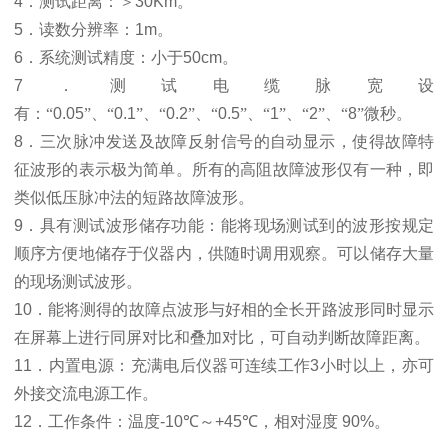
4
．测试距离：
＞
30Km
。
5
．读数分辨率：
1m
。
6
．系统测试精度：小于
50cm
。
7
．测试电缆脉宽设
有：“
0.05
”、“
0.1
”、“
0.2
”、“
0.5
”、“
1
”、“
2
”、“
8
”微秒
。
8
．三次脉冲发送及故障反射信号的自动显示，使得故障特
征波形的表示极为简单。所有的高阻故障波形仅有一种，即
类似低压脉冲法的短路故障波形。
9
．具有测试波形储存功能：能将现场测试到的波形按规定
顺序方便地储存于仪器内，供随时调用观察。可以储存大量
的现场测试波形。
10
．能将测得的故障点波形与好相的全长开路波形同时显示
在屏幕上进行同屏对比和叠加对比，可自动判断故障距离。
11
．内置电源：充满电后仪器可连续工作
3
小时以上，亦可
外接交流电源工作。
12
．
工作条件：温度
-10
℃
～
+45
℃
，相对湿度
90%
。