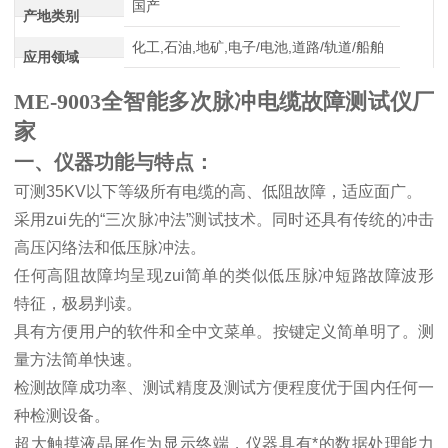
国产
产地类别
化工,石油,地矿,电子/电池,道路/轨道/船舶
应用领域
ME-9003全智能多次脉冲电缆故障测试仪厂
家
一、仪器功能与特点：
可测
35KV
以下等级所有电缆的高、低阻故障，适应面广。
采用zui先的
“
三次脉冲法
”
测试技术。同时还具有传统的冲击
高压闪络法和低压脉冲法。
任何高阻故障均呈现zui简单的类似低压脉冲短路故障波形
特征，极易判读。
具有方便用户的软件和全中文菜单。按键定义简单明了。测
量方法简单快速。
检测故障成功率、测试精度及测试方便程度优于国内任何一
种检测设备。
超大触摸液晶屏作为显示终端，仪器具有*的数据处理能力