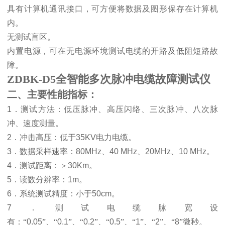
具有计算机通讯接口，可方便将数据及图形保存在计算机
内。
无测试盲区。
内置电源，可在无电源环境测试电缆的开路及低阻短路故
障。
ZDBK-D5全智能多次脉冲电缆故障测试仪
二、主要性能指标：
1
．测试方法：低压脉冲、高压闪络、三次脉冲、八次脉
冲、速度测量。
2
．冲击高压：低于
35KV
电力电缆。
3
．数据采样速率：
80MHz
、
40 MHz
、
20MHz
、
10 MHz
。
4
．测试距离：
＞
30Km
。
5
．读数分辨率：
1m
。
6
．系统测试精度：小于
50cm
。
7
．测试电缆脉宽设
有：“
0.05
”、“
0.1
”、“
0.2
”、“
0.5
”、“
1
”、“
2
”、“
8
”微秒
。