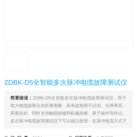
ZDBK-D5全智能多次脉冲电缆故障测试仪
简要描述：
ZDBK-D5全智能多次脉冲电缆故障测试仪，用于
电力电缆故障点的距离测量，具有波形易于识别、分辨率高、
界面友好、同时支持触摸按键和机械按键、易于操作等特点。
多次脉冲电缆故障测试仪下可以独立使用；在脉冲电流方式下
需要和一体化直流高压发生器配合使用；在多次脉冲方式下还
须和电缆测试多次脉冲耦合器配合；在测距完成后须使用电力