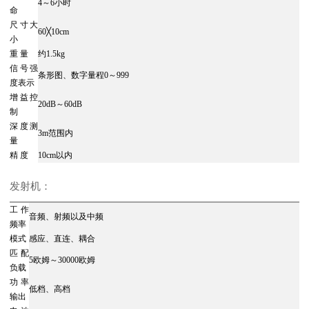
4～6小时
命
尺寸大
60╳10cm
小
重 量
约1.5kg
信号强
条形图、数字量程0～999
度表示
增益控
20dB～60dB
制
深度测
3m范围内
量
精 度
10cm以内
发射机：
工作
音频、射频以及中频
频率
模式
感应、直连、耦合
匹配
5欧姆～30000欧姆
负载
功率
低档、高档
输出