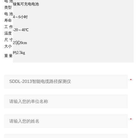
电池
镍氢可充电电池
类型
电池
4～6小时
寿命
工作
-20～40℃
温度
尺寸
25╳20cm
大小
约2.5kg
重 量