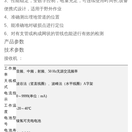
3、性能稳定，全数字控制，电量充足，可连续使用时间长,设备
便携式设计，适用于野外作业
4、准确测出埋地管道的位置
5、能准确地对破损点进行定位
6、对有支管或构成网状的管线也能进行有效的检测
产品参数
技术参数
接收机 ：
工作频
音频、中频，射频、50 Hz无源交流频率
率
天线模
波谷法（竖直线圈）、波峰法（水平线圈）A字架
式
电流指
0～9999(单位：mA)
示
工作温
-20～40℃
度
电池型
镍氢可充电电池
号
电池寿