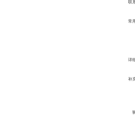
联
常
详
补