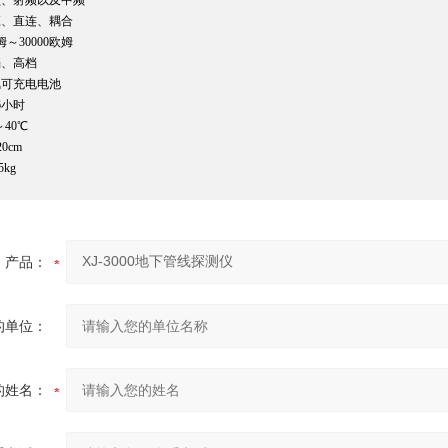
频、射频以及中频
应、直连、耦合
姆～30000欧姆
档、高档
氢可充电电池
6小时
～40℃
20cm
5kg
产品：
的单位：
的姓名：