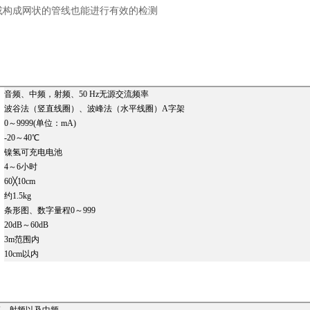
或构成网状的管线也能进行有效的检测
音频、中频，射频、50 Hz无源交流频率
波谷法（竖直线圈）、波峰法（水平线圈）A字架
0～9999(单位：mA)
-20～40℃
镍氢可充电电池
4～6小时
60╳10cm
约1.5kg
条形图、数字量程0～999
20dB～60dB
3m范围内
10cm以内