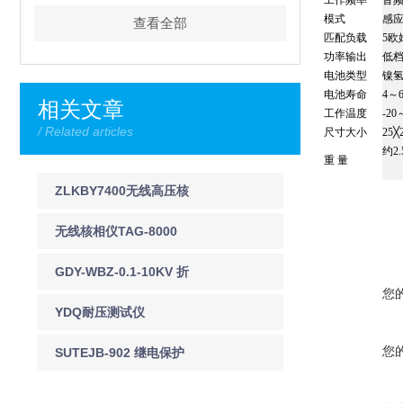
工作频率
音
模式
感
查看全部
匹配负载
5欧
功率输出
低
电池类型
镍
电池寿命
4～
相关文章
工作温度
-20
/ Related articles
尺寸大小
25╳
约2.
重 量
ZLKBY7400无线高压核
相仪详细介绍
无线核相仪TAG-8000
GDY-WBZ-0.1-10KV 折
您
叠式验电器
YDQ耐压测试仪
您
SUTEJB-902 继电保护
测试仪