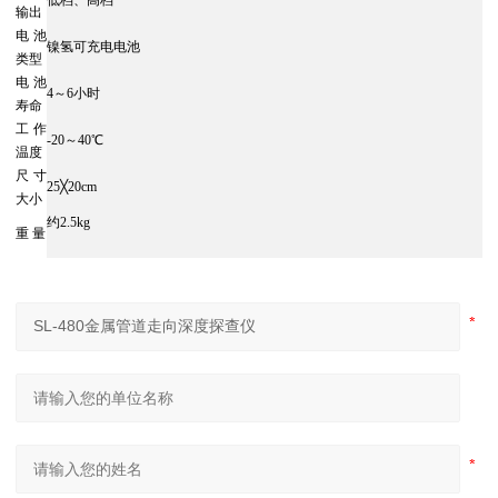
低档、高档
输出
电池
镍氢可充电电池
类型
电池
4～6小时
寿命
工作
-20～40℃
温度
尺寸
25╳20cm
大小
约2.5kg
重 量