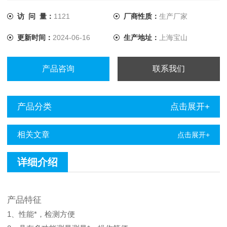
力、电信、供水、热力、燃气、石油、化工、城市公用事业等
领域拥有广大的用户，为我国的相关行业的管线管理水平的提
访 问 量：
1121
厂商性质：
生产厂家
高发挥了积极的作用。 地下管线检测仪特点是：具有多功能
更新时间：
2024-06-16
生产地址：
上海宝山
测量测量，操作简便。性
产品咨询
联系我们
产品分类
点击展开+
相关文章
点击展开+
详细介绍
产品特征
1、性能*，检测方便