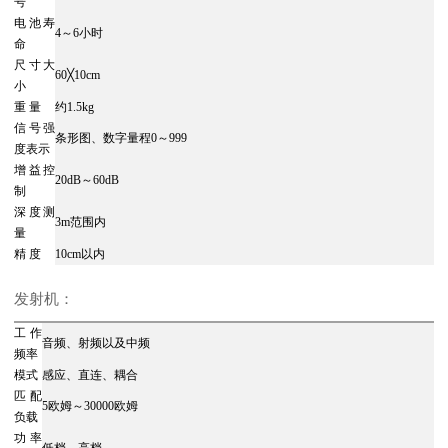
号
电池寿
4～6小时
命
尺寸大
60╳10cm
小
重 量
约1.5kg
信号强
条形图、数字量程0～999
度表示
增益控
20dB～60dB
制
深度测
3m范围内
量
精 度
10cm以内
发射机：
工作
音频、射频以及中频
频率
模式
感应、直连、耦合
匹配
5欧姆～30000欧姆
负载
功率