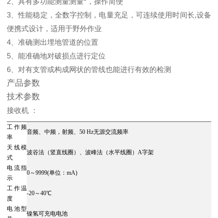
2、具有多功能测量测量*，操作简便
3、性能稳定，全数字控制，电量充足，可连续使用时间长,设备
便携式设计，适用于野外作业
4、准确测出埋地管道的位置
5、能准确地对破损点进行定位
6、对有支管或构成网状的管线也能进行有效的检测
产品参数
技术参数
接收机 ：
工作频
音频、中频，射频、50 Hz无源交流频率
率
天线模
波谷法（竖直线圈）、波峰法（水平线圈）A字架
式
电流指
0～9999(单位：mA)
示
工作温
-20～40℃
度
电池型
镍氢可充电电池