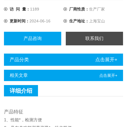
力、电信、供水、热力、燃气、石油、化工、城市公用事业等
领域拥有广大的用户，为我国的相关行业的管线管理水平的提
访 问 量：
1189
厂商性质：
生产厂家
高发挥了积极的作用。 地下管线检测仪特点是：具有多功能
更新时间：
2024-06-16
生产地址：
上海宝山
测量测量，操作简便。性
产品咨询
联系我们
产品分类
点击展开+
相关文章
点击展开+
详细介绍
产品特征
1、性能*，检测方便