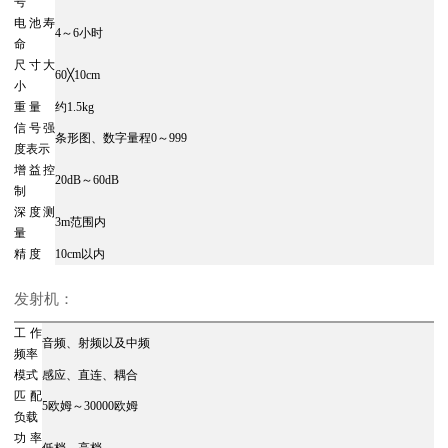
号
电池寿
4～6小时
命
尺寸大
60╳10cm
小
重 量
约1.5kg
信号强
条形图、数字量程0～999
度表示
增益控
20dB～60dB
制
深度测
3m范围内
量
精 度
10cm以内
发射机：
工作
音频、射频以及中频
频率
模式
感应、直连、耦合
匹配
5欧姆～30000欧姆
负载
功率