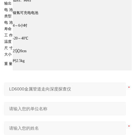
低档、高档
输出
电池
镍氢可充电电池
类型
电池
4～6小时
寿命
工作
-20～40℃
温度
尺寸
25╳20cm
大小
约2.5kg
重 量