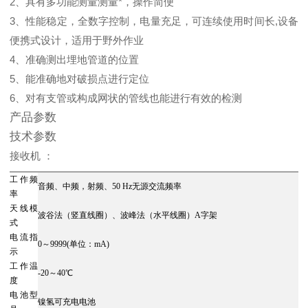
2、具有多功能测量测量*，操作简便
3、性能稳定，全数字控制，电量充足，可连续使用时间长,设备
便携式设计，适用于野外作业
4、准确测出埋地管道的位置
5、能准确地对破损点进行定位
6、对有支管或构成网状的管线也能进行有效的检测
产品参数
技术参数
接收机 ：
工作频
音频、中频，射频、50 Hz无源交流频率
率
天线模
波谷法（竖直线圈）、波峰法（水平线圈）A字架
式
电流指
0～9999(单位：mA)
示
工作温
-20～40℃
度
电池型
镍氢可充电电池