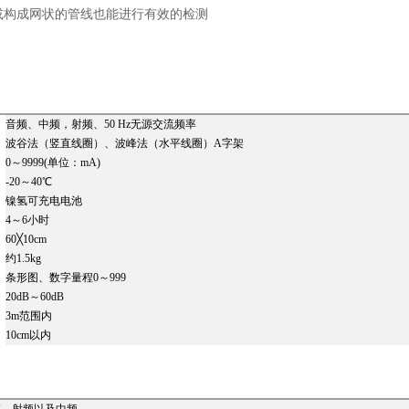
或构成网状的管线也能进行有效的检测
音频、中频，射频、50 Hz无源交流频率
波谷法（竖直线圈）、波峰法（水平线圈）A字架
0～9999(单位：mA)
-20～40℃
镍氢可充电电池
4～6小时
60╳10cm
约1.5kg
条形图、数字量程0～999
20dB～60dB
3m范围内
10cm以内