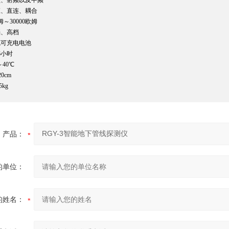
频、射频以及中频
应、直连、耦合
姆～30000欧姆
档、高档
氢可充电电池
6小时
～40℃
20cm
5kg
产品：
的单位：
的姓名：