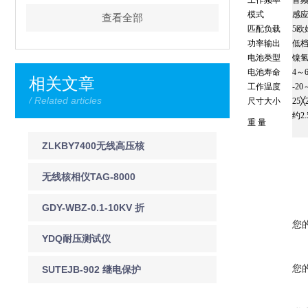
工作频率
音
模式
感
查看全部
匹配负载
5欧
功率输出
低
电池类型
镍
电池寿命
4～
相关文章
工作温度
-20
/ Related articles
尺寸大小
25╳
约2.
重 量
ZLKBY7400无线高压核
相仪详细介绍
无线核相仪TAG-8000
GDY-WBZ-0.1-10KV 折
您
叠式验电器
YDQ耐压测试仪
您
SUTEJB-902 继电保护
测试仪