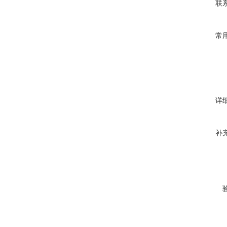
联
常
详
补