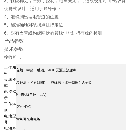
3、性能稳定，全数字控制，电量充足，可连续使用时间长,设备
便携式设计，适用于野外作业
4、准确测出埋地管道的位置
5、能准确地对破损点进行定位
6、对有支管或构成网状的管线也能进行有效的检测
产品参数
技术参数
接收机 ：
工作频
音频、中频，射频、50 Hz无源交流频率
率
天线模
波谷法（竖直线圈）、波峰法（水平线圈）A字架
式
电流指
0～9999(单位：mA)
示
工作温
-20～40℃
度
电池型
镍氢可充电电池
号
电池寿