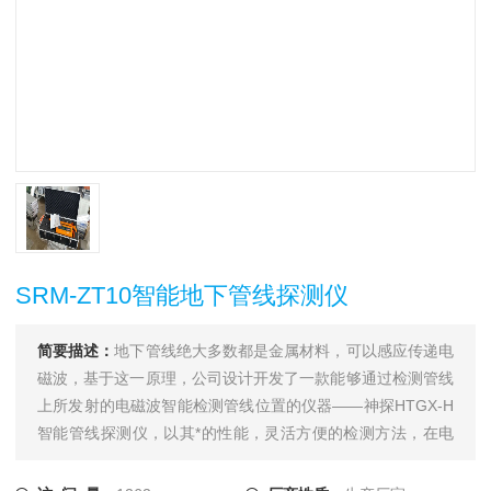
SRM-ZT10智能地下管线探测仪
简要描述：
地下管线绝大多数都是金属材料，可以感应传递电
磁波，基于这一原理，公司设计开发了一款能够通过检测管线
上所发射的电磁波智能检测管线位置的仪器——神探HTGX-H
智能管线探测仪，以其*的性能，灵活方便的检测方法，在电
力、电信、供水、热力、燃气、石油、化工、城市公用事业等
领域拥有广大的用户，为我国的相关行业的管线管理水平的提