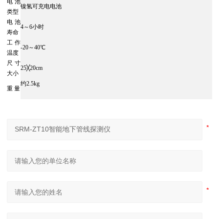
电池
镍氢可充电电池
类型
电池
4～6小时
寿命
工作
-20～40℃
温度
尺寸
25╳20cm
大小
约2.5kg
重 量