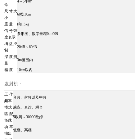
4～6小时
命
尺寸大
60╳10cm
小
重 量
约1.5kg
信号强
条形图、数字量程0～999
度表示
增益控
20dB～60dB
制
深度测
3m范围内
量
精 度
10cm以内
发射机：
工作
音频、射频以及中频
频率
模式
感应、直连、耦合
匹配
5欧姆～30000欧姆
负载
功率
低档、高档
输出