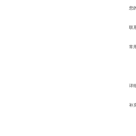
您
联
常
详
补