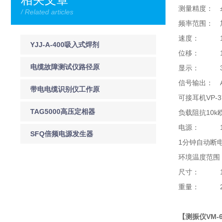
测量精度： ±
/ Related articles
频率范围： 加速
速度： 10H
YJJ-A-400吸入式焊剂
位移： 10H
干燥机
电缆故障测试仪路径原
显示： 3-
信号输出： 
理是什么
带电电缆识别仪工作原
可接耳机VP-3
理简介
TAG5000高压定相器
负载阻抗10
电源： 1节
SFQ倍频电源发生器
1分钟自动断
环境温度范围：-
尺寸： 185(H
重量： 2
【测振仪VM-