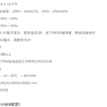
5％ ±2个字
度：10Hz～1kHz(LO)，1kHz～15kHz(HI)
z～1kHz
z～1kHz
1/2数字显示，更新速度1秒，按下MEAS键测量，释放该键保持
AC输出，满量程为2V
7
k欧姆以上
9V电池连续工作时间大约25小时
电
10～50℃，< 90％RH
)×68(H)×30(D) mm
50克
63A标准配置】