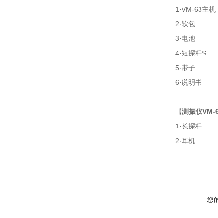
1·V
2·
3·
4·
5·
6·
【
测振仪VM-
1·
2·
您