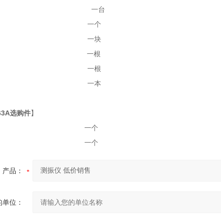
M-63主机 一台
软包 一个
电池 一块
短探杆S 一根
带子 一根
说明书 一本
63A选购件
】
长探杆 一个
耳机 一个
产品：
的单位：