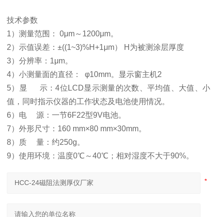
技术参数
1）测量范围： 0μm～1200μm。
2）示值误差：±((1~3)%H+1μm） H为被测涂层厚度
3）分辨率：1μm。
4）小测量面的直径： φ10mm。显示窗主机2
5）显 示：4位LCD显示测量的次数、平均值、大值、小
值，同时指示仪器的工作状态及电池使用情况。
6）电 源：一节6F22型9V电池。
7）外形尺寸：160 mm×80 mm×30mm。
8）质 量：约250g。
9）使用环境：温度0℃～40℃；相对湿度不大于90%。