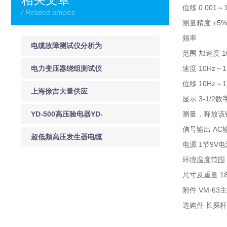
位移 0.001～1
/ Related articles
测量精度 ±5%
频率
电缆故障测试仪分析为
范围 加速度 1
什么夏天是电缆故障发
电力变压器绕组测试仪
速度 10Hz～
位移 10Hz～
生的高峰期
的使用特点
上海徐吉大量供应
显示 3-1/
TE9200避雷器综合试验
YD-500高压验电器YD-
测量，释放该
信号输出 AC
台 避雷器试验台
220高压验电器
超低频高压发生器电缆
电源 1节9
超低频耐压试验方法技
环境温度范围 
尺寸及重量 18
巧
附件 VM-
选购件 长探