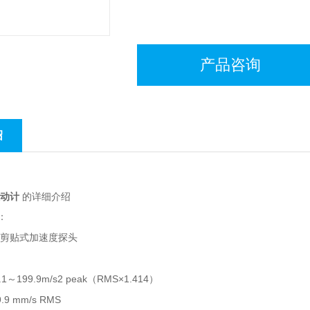
产品咨询
绍
动计
的详细介绍
：
电剪贴式加速度探头
1～199.9m/s2 peak（RMS×1.414）
.9 mm/s RMS