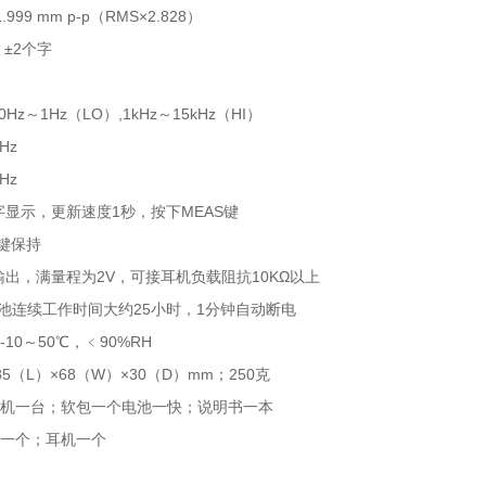
.999 mm p-p（RMS×2.828）
 ±2个字
0Hz～1Hz（LO）,1kHz～15kHz（HI）
1Hz
1Hz
2数字显示，更新速度1秒，按下MEAS键
键保持
输出，满量程为2V，可接耳机负载阻抗10KΩ以上
V电池连续工作时间大约25小时，1分钟自动断电
-10～50℃，﹤90%RH
5（L）×68（W）×30（D）mm；250克
63主机一台；软包一个电池一快；说明书一本
杆一个；耳机一个