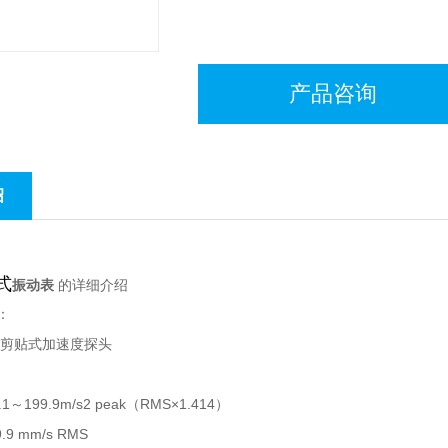
产品咨询
绍
式
振动表
的详细介绍
：
电剪贴式加速度探头
1～199.9m/s2 peak（RMS×1.414）
.9 mm/s RMS