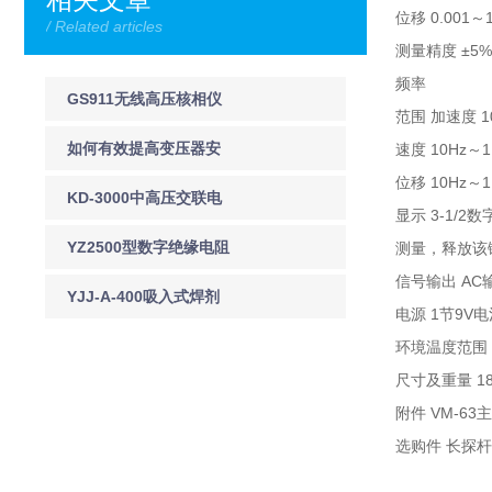
位移 0.001～1
/ Related articles
测量精度 ±5%
频率
GS911无线高压核相仪
范围 加速度 1
GS911无线高压核相器
如何有效提高变压器安
速度 10Hz～
位移 10Hz～
技术参数
全可靠运行的能力
KD-3000中高压交联电
显示 3-1/
缆变频串联谐振耐压试
YZ2500型数字绝缘电阻
测量，释放该
信号输出 AC
验装置
测试仪
YJJ-A-400吸入式焊剂
电源 1节9
烘干机
环境温度范围 
尺寸及重量 18
附件 VM-
选购件 长探