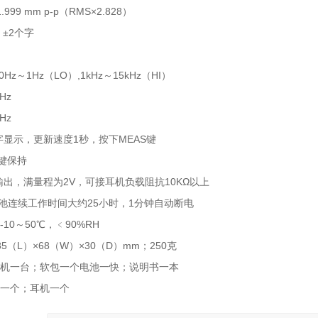
.999 mm p-p（RMS×2.828）
 ±2个字
0Hz～1Hz（LO）,1kHz～15kHz（HI）
1Hz
1Hz
2数字显示，更新速度1秒，按下MEAS键
键保持
输出，满量程为2V，可接耳机负载阻抗10KΩ以上
V电池连续工作时间大约25小时，1分钟自动断电
-10～50℃，﹤90%RH
5（L）×68（W）×30（D）mm；250克
63主机一台；软包一个电池一快；说明书一本
杆一个；耳机一个