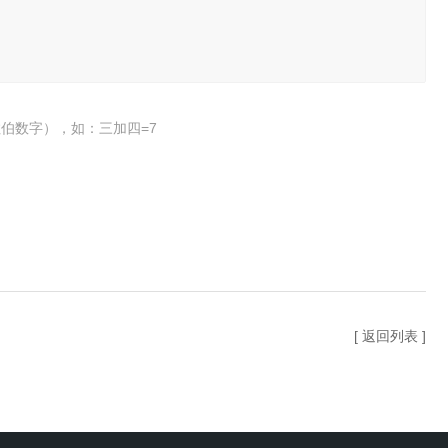
伯数字），如：三加四=7
[ 返回列表 ]