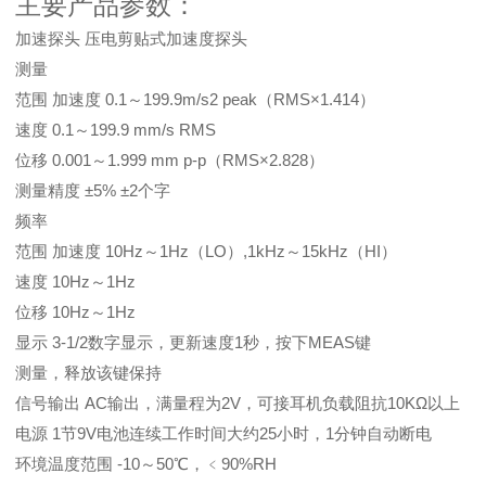
主要产品参数：
加速探头 压电剪贴式加速度探头
测量
范围 加速度 0.1～199.9m/s2 peak（RMS×1.414）
速度 0.1～199.9 mm/s RMS
位移 0.001～1.999 mm p-p（RMS×2.828）
测量精度 ±5% ±2个字
频率
范围 加速度 10Hz～1Hz（LO）,1kHz～15kHz（HI）
速度 10Hz～1Hz
位移 10Hz～1Hz
显示 3-1/2数字显示，更新速度1秒，按下MEAS键
测量，释放该键保持
信号输出 AC输出，满量程为2V，可接耳机负载阻抗10KΩ以上
电源 1节9V电池连续工作时间大约25小时，1分钟自动断电
环境温度范围 -10～50℃，﹤90%RH