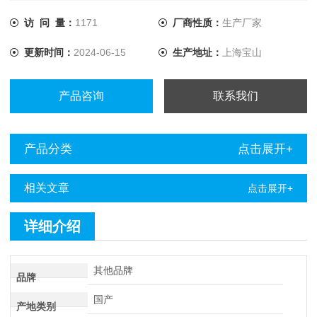
承的损坏程度和润滑状态，并能在液晶上直接显示出来。可广
泛应用于航空航天、冶金、化工、食品、煤炭、轻工等行业，
访 问 量：
1171
厂商性质：
生产厂家
是设备维护人员*的检测工具。
更新时间：
2024-06-15
生产地址：
上海宝山
产品咨询
联系我们
产品分类
点击展开+
相关文章
点击展开+
详细介绍
其他品牌
品牌
国产
产地类别