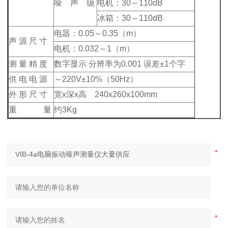
噪 声 级
电机：30～110dB
冰箱：30～110dB
电器：0.05～0.35（m）
声 源 尺 寸
电机：0.032～1（m）
测 量 精 度
数字显示 分辨率为0.001 误差±1个字
供 电 电 源
～220V±10%（50Hz）
外 形 尺 寸
宽x深x高 240x260x100mm
重 量
约3Kg