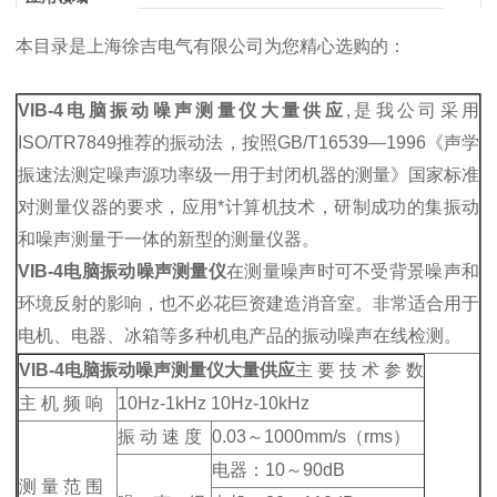
本目录是上海徐吉电气有限公司为您精心选购的：
VIB-4电脑振动噪声测量仪大量供应
,是我公司采用
ISO/TR7849推荐的振动法，按照GB/T16539—1996《声学
振速法测定噪声源功率级一用于封闭机器的测量》国家标准
对测量仪器的要求，应用*计算机技术，研制成功的集振动
和噪声测量于一体的新型的测量仪器。
VIB-4电脑振动噪声测量仪
在测量噪声时可不受背景噪声和
环境反射的影响，也不必花巨资建造消音室。非常适合用于
电机、电器、冰箱等多种机电产品的振动噪声在线检测。
VIB-4电脑振动噪声测量仪大量供应
主 要 技 术 参 数
主 机 频 响
10Hz-1kHz 10Hz-10kHz
振 动 速 度
0.03～1000mm/s（rms）
电器：10～90dB
测 量 范 围