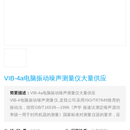
VIB-4a电脑振动噪声测量仪大量供应
简要描述：
VIB-4a电脑振动噪声测量仪大量供应
VIB-4电脑振动噪声测量仪,是我公司采用ISO/TR7849推荐的
振动法，按照GB/T16539—1996《声学 振速法测定噪声源功
率级一用于封闭机器的测量》国家标准对测量仪器的要求，应
用*计算机技术，研制成功的集振动和噪声测量于一体的新型
的测量仪器。