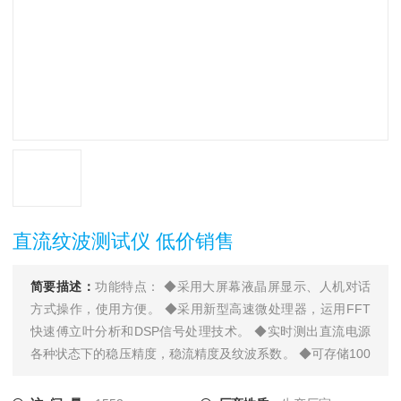
直流纹波测试仪 低价销售
简要描述：
功能特点： ◆采用大屏幕液晶屏显示、人机对话
方式操作，使用方便。 ◆采用新型高速微处理器，运用FFT
快速傅立叶分析和DSP信号处理技术。 ◆实时测出直流电源
各种状态下的稳压精度，稳流精度及纹波系数。 ◆可存储100
组检测数据，实现电子存档。 ◆直流电源纹波系数测试仪分
析软件界面友好，功能*。 ◆可将采集数据在屏幕上直观显