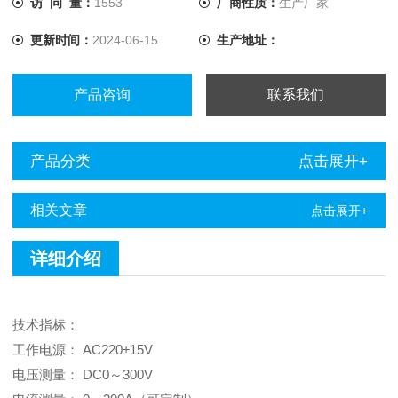
访 问 量：
1553
厂商性质：
生产厂家
示，并可将报表打印输出，方便分析。 ◆可以快速查找历史
更新时间：
2024-06-15
生产地址：
记录。
产品咨询
联系我们
产品分类
点击展开+
相关文章
点击展开+
详细介绍
技术指标：
工作电源： AC220±15V
电压测量： DC0～300V