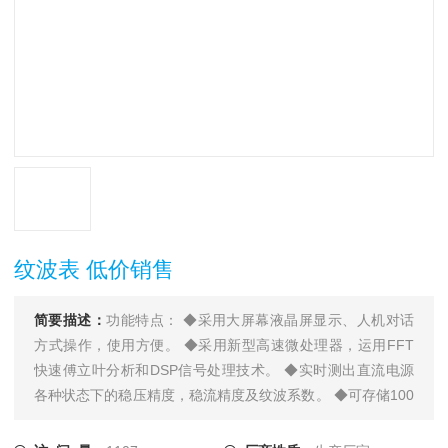
纹波表 低价销售
简要描述：
功能特点： ◆采用大屏幕液晶屏显示、人机对话
方式操作，使用方便。 ◆采用新型高速微处理器，运用FFT
快速傅立叶分析和DSP信号处理技术。 ◆实时测出直流电源
各种状态下的稳压精度，稳流精度及纹波系数。 ◆可存储100
组检测数据，实现电子存档。 ◆直流电源纹波系数测试仪分
析软件界面友好，功能*。 ◆可将采集数据在屏幕上直观显