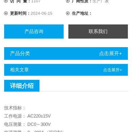
访 问 量：
1107
厂商性质：
生产厂家
示，并可将报表打印输出，方便分析。 ◆可以快速查找历史
更新时间：
2024-06-15
生产地址：
记录。
产品咨询
联系我们
产品分类
点击展开+
相关文章
点击展开+
详细介绍
技术指标：
工作电源： AC220±15V
电压测量： DC0～300V