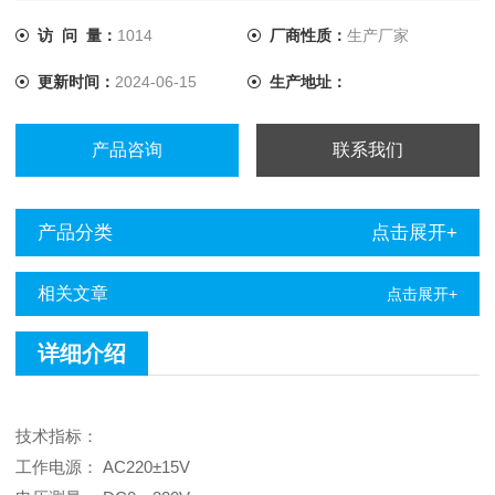
组检测数据，实现电子存档。 ◆直流电源纹波系数测试仪分
析软件界面友好，功能*。 ◆可将采集数据在屏幕上直观显
访 问 量：
1014
厂商性质：
生产厂家
示，并可将报表打印输出，方便分析。 ◆可以快速查找历史
更新时间：
2024-06-15
生产地址：
记录。
产品咨询
联系我们
产品分类
点击展开+
相关文章
点击展开+
详细介绍
技术指标：
工作电源： AC220±15V