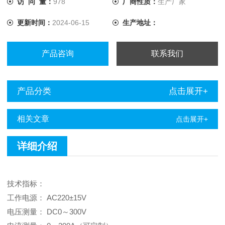
访 问 量：
978
厂商性质：
生产厂家
示，并可将报表打印输出，方便分析。 ◆可以快速查找历史
更新时间：
2024-06-15
生产地址：
记录。
产品咨询
联系我们
产品分类
点击展开+
相关文章
点击展开+
详细介绍
技术指标：
工作电源： AC220±15V
电压测量： DC0～300V