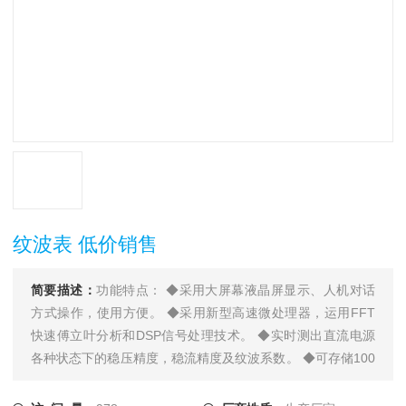
纹波表 低价销售
简要描述：
功能特点： ◆采用大屏幕液晶屏显示、人机对话
方式操作，使用方便。 ◆采用新型高速微处理器，运用FFT
快速傅立叶分析和DSP信号处理技术。 ◆实时测出直流电源
各种状态下的稳压精度，稳流精度及纹波系数。 ◆可存储100
组检测数据，实现电子存档。 ◆直流电源纹波系数测试仪分
析软件界面友好，功能*。 ◆可将采集数据在屏幕上直观显