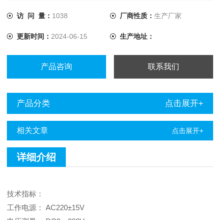
组检测数据，实现电子存档。 ◆直流电源纹波系数测试仪分
析软件界面友好，功能*。 ◆可将采集数据在屏幕上直观显
访 问 量：
1038
厂商性质：
生产厂家
示，并可将报表打印输出，方便分析。 ◆可以快速查找历史
更新时间：
2024-06-15
生产地址：
记录。
产品咨询
联系我们
产品分类
点击展开+
相关文章
点击展开+
详细介绍
技术指标：
工作电源： AC220±15V