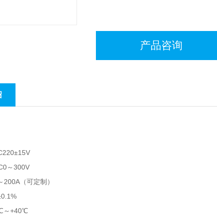
产品咨询
绍
220±15V
0～300V
～200A（可定制）
0.1%
℃～+40℃