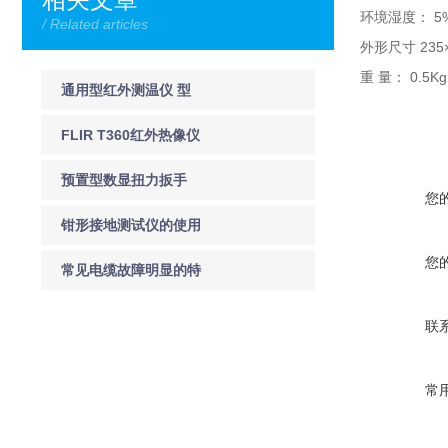
环境湿度： 5
/ Related articles
外形尺寸 235×
重 量： 0.5K
通用型红外测温仪 型
号:AR330
FLIR T360红外热像仪
FLIR T360红外热像仪
预置型数显扭力扳手
您
钳形接地测试仪的使用
您
方法及注意事项
常见电缆故障明显的特
征分类
联
常