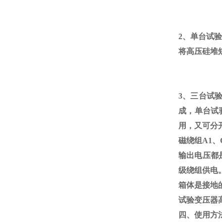
2、单台试
将高压硅堆
3、三台试
成，单台试
用，又可分
磁绕组
A1
、
输出电压都
级绕组供电
箱体是接地的
试验变压器
四、使用方