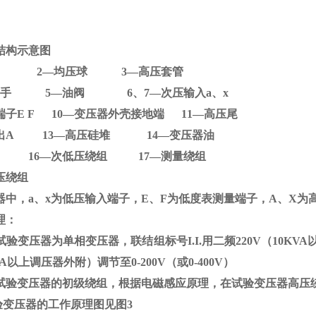
结构示意图
D 2
—均压球
3
—高压套管
器提手
5
—油阀
6
、
7
—次压输入
a
、
x
端子
E F 10
—变压器外壳接地端
11
—高压尾
出
A 13
—高压硅堆
14
—变压器油
铁芯
16
—次低压绕组
17
—测量绕组
压绕组
器中，
a
、
x
为低压输入端子，
E
、
F
为低度表测量端子，
A
、
X
为
理：
验变压器为单相变压器，联结组标号
I.I.
用二频
220V
（
10KVA
A
以上调压器外附）调节至
0-200V
（或
0-400V
）
试验变压器的初级绕组，根据电磁感应原理，在试验变压器高压
验变压器的工作原理图见图
3