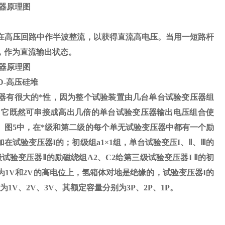
器原理图
在高压回路中作半波整流，以获得直流高电压。当用一短路杆
，作为直流输出状态。
器原理图
D-
高压硅堆
器有很大的*性，因为整个试验装置由几台单台试验变压器组
，它既然可串接成高出几倍的单台试验变压器输出电压组合使
。图
5
中，在*级和第二级的每个单无试验变压器中都有一个励
加在试验变压器
I
的；初级组
a1
×
1
组，单台试验变压
I
、
Ⅱ
、
Ⅲ
的
试验变压器Ⅱ的励磁绕组A2、C2给第三级试验变压器I Ⅱ的初
1V和2V的高电位上，氢箱体对地是绝缘的，试验变压器I的
V、2V、3V、其额定容量分别为3P、2P、1P。