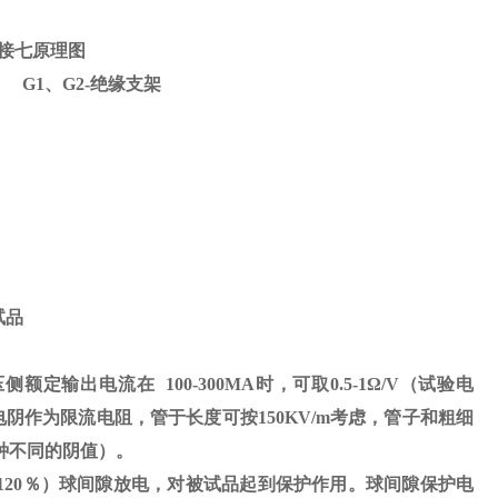
接七原理图
） G1、G2-绝缘支架
试品
压侧额定输出电流在
100-300MA
时，可取
0.5-1
Ω
/V（试验电
电阴作为限流电阻，管于长度可按
150KV/m
考虑，管子和粗细
种不同的阴值）。
120
％）球间隙放电，对被试品起到保护作用。球间隙保护电