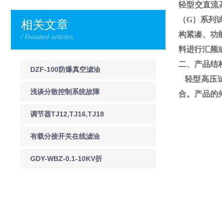
轻型交直流
（
G
）系列
相关文章
构紧凑、功
/ Related articles
料进行汇频
二、产品结
DZF-100防爆真空滤油
轻型高压试
机DZF-125防爆真空滤
浅谈分散控制系统故障
合。产品的
油机
预防及应急处理
调节器TJ12,TJ16,TJ18
有载分接开关在线滤油
机 JY-I有载调压分接开
GDY-WBZ-0.1-10KV折
关在线净油装置
叠式验电器