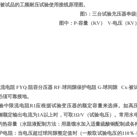
做被试品的工频耐压试验使用接线原理图。
图5：三台试验充压器串级
图中：P-容量（KV） V-电压（KV
限流电阻
FYQ-
阻容分压器
RF-
球间隙保护电阻
G-
球间隙
Cx-
被
必须可靠接地。
验中限流电阻
R1
应根据试验变压器的额定容量来选择。如高
侧额定输出电流为
1A
以上时，可取
1
Ω
/V（试验电压）。常用水
的热容量（水阻液配制方法：用蒸馏水加入适量硫酸铜配制成各
护电阻：当电压超过球间隙整定值时（一般取试验电压的
110
％
-