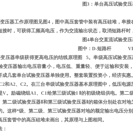
图
3
：单台高压试验变压
验变压器工作原理图见图
4
，图中高压套管中装有高压硅堆，串接
短接时，可获得工频高电压，作为交流输出状态，取消短路杆时
图
4
单台交直流试验变压
图中：
D-
短路杆
V
验变压器串级获得更高电压的结线原理图
5
。串级高压试验变压
验变压器输出电压容量小，电压低、重量轻、便于运输和安装
开成几套单台试验变压器单独使用。整套装置投资小，经济实惠
C2
和
A2
、
C2
。在三台串级试验变压器基本原理图中，低压电源
是
V
。励磁绕组
A1
、
C1
给第三级试验
I
Ⅱ的初级绕组供电。第二级
。第二级试验变压器Ⅱ和第三级试验变压器Ⅱ的箱体分别处在对地为
。这样*级、第二级、第三试验变压器对地的额定输出电压分别为1
高压套管中的高压硅堆未画出，其原理与上图相同。
法：