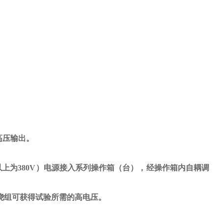
高压输出。
以上为
380V
）电源接入系列操作箱（台），经操作箱内自耦调
绕组可获得试验所需的高电压。