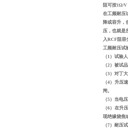
阻可按
1
Ω
/
在工频耐压
降或容升，
压，也就是
入
RCF
阻容
工频耐压试
（
1
）试验人
（
2
）被试品
（
3
）对丁大
（
4
）升压
闸。
（
5
）当电压
（
6
）在升
现绝缘烧焦
（
7
）耐压试