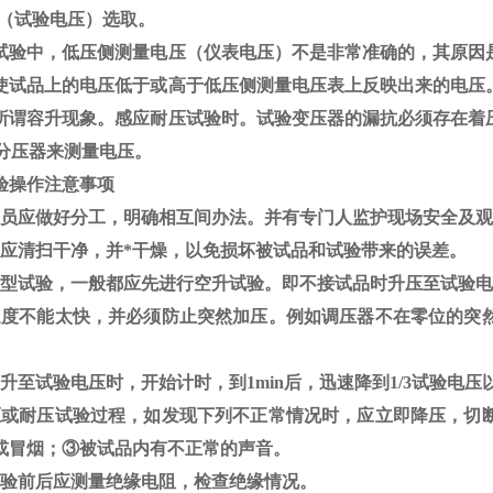
V（试验电压）选取。
试验中，低压侧测量电压（仪表电压）不是非常准确的，其原因
使试品上的电压低于或高于低压侧测量电压表上反映出来的电压
所谓容升现象。感应耐压试验时。试验变压器的漏抗必须存在着
分压器来测量电压。
验操作注意事项
员应做好分工，明确相互间办法。并有专门人监护现场安全及观
应清扫干净，并*干燥，以免损坏被试品和试验带来的误差。
型试验，一般都应先进行空升试验。即不接试品时升压至试验电
速度不能太快，并必须防止突然加压。例如调压器不在零位的突
升至试验电压时，开始计时，到
1min
后，迅速降到
1/3
试验电压
压或耐压试验过程，如发现下列不正常情况时，应立即降压，切
或冒烟；
③
被试品内有不正常的声音。
验前后应测量绝缘电阻，检查绝缘情况。