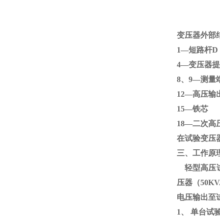
变压器外部
1—短路杆
4—变压
8、
9
—测量
12—高压输
15—
18—二次高
在试验变压
三、工作原
轻型高压试
压器（
50KV
电压输出至
1、
单台试