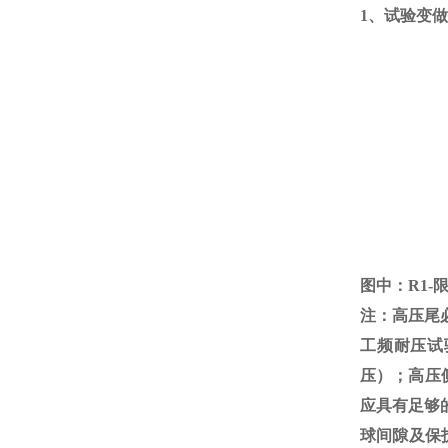
1、试验变
图中：
R1-
注：高压尾
工频耐压试
压）；高压
应具有足够
球间隙及保