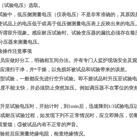
V（试验电压）选取。
试验中，低压侧测量电压（仪表电压）不是非常准确的，其原因
使试品上的电压低于或高于低压侧测量电压表上反映出来的电压
所谓容升现象。感应耐压试验时。试验变压器的漏抗必须存在着
分压器来测量电压。
验操作注意事项
员应做好分工，明确相互间办法。并有专门人监护现场安全及观
应清扫干净，并*干燥，以免损坏被试品和试验带来的误差。
型试验，一般都应先进行空升试验。即不接试品时升压至试验电
速度不能太快，并必须防止突然加压。例如调压器不在零位的突
升至试验电压时，开始计时，到
1min
后，迅速降到
1/3
试验电压
压或耐压试验过程，如发现下列不正常情况时，应立即降压，切
或冒烟；
③
被试品内有不正常的声音。
验前后应测量绝缘电阻，检查绝缘情况。