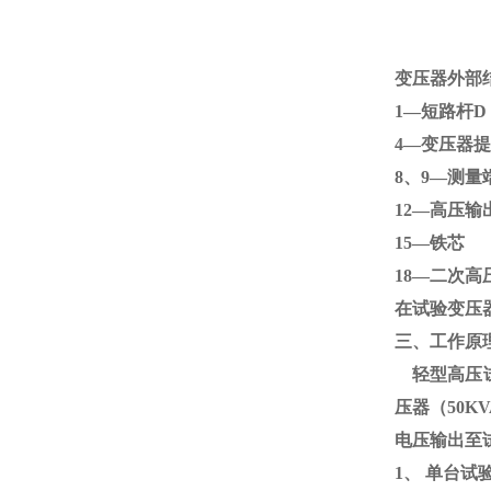
变压器外部
1—短路杆
4—变压
8、
9
—测量
12—高压输
15—
18—二次高
在试验变压
三、工作原
轻型高压试
压器（
50KV
电压输出至
1、
单台试