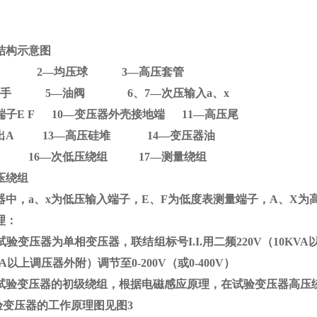
结构示意图
D 2
—均压球
3
—高压套管
器提手
5
—油阀
6
、
7
—次压输入
a
、
x
端子
E F 10
—变压器外壳接地端
11
—高压尾
出
A 13
—高压硅堆
14
—变压器油
铁芯
16
—次低压绕组
17
—测量绕组
压绕组
器中，
a
、
x
为低压输入端子，
E
、
F
为低度表测量端子，
A
、
X
为
理：
验变压器为单相变压器，联结组标号
I.I.
用二频
220V
（
10KVA
A
以上调压器外附）调节至
0-200V
（或
0-400V
）
试验变压器的初级绕组，根据电磁感应原理，在试验变压器高压
验变压器的工作原理图见图
3