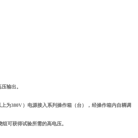
高压输出。
以上为
380V
）电源接入系列操作箱（台），经操作箱内自耦调
绕组可获得试验所需的高电压。