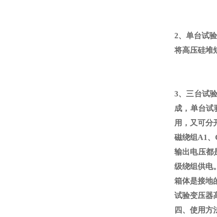
2、单台试
将高压硅堆
3、三台试
成，单台试
用，又可分
磁绕组
A1
、
输出电压都
级绕组供电
箱体是接地的
试验变压器
四、使用方