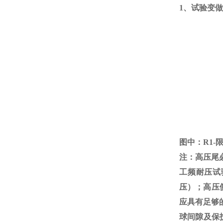
1、试验变
图中：
R1-
注：高压尾
工频耐压试
压）；高压
应具有足够
球间隙及保