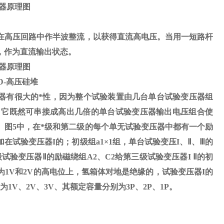
器原理图
在高压回路中作半波整流，以获得直流高电压。当用一短路杆
，作为直流输出状态。
器原理图
D-
高压硅堆
器有很大的*性，因为整个试验装置由几台单台试验变压器组
，它既然可串接成高出几倍的单台试验变压器输出电压组合使
。图
5
中，在*级和第二级的每个单无试验变压器中都有一个励
加在试验变压器
I
的；初级组
a1
×
1
组，单台试验变压
I
、
Ⅱ
、
Ⅲ
的
试验变压器Ⅱ的励磁绕组A2、C2给第三级试验变压器I Ⅱ的初
1V和2V的高电位上，氢箱体对地是绝缘的，试验变压器I的
V、2V、3V、其额定容量分别为3P、2P、1P。