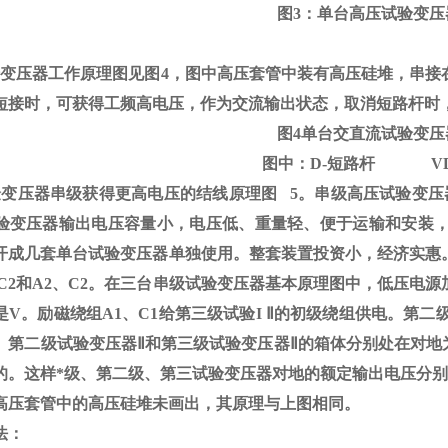
图
3
：单台高压试验变压
验变压器工作原理图见图
4
，图中高压套管中装有高压硅堆，串接
短接时，可获得工频高电压，作为交流输出状态，取消短路杆时
图
4
单台交直流试验变压
图中：
D-
短路杆
V
验变压器串级获得更高电压的结线原理图
5
。串级高压试验变压
验变压器输出电压容量小，电压低、重量轻、便于运输和安装
开成几套单台试验变压器单独使用。整套装置投资小，经济实惠
C2
和
A2
、
C2
。在三台串级试验变压器基本原理图中，低压电源
是
V
。励磁绕组
A1
、
C1
给第三级试验
I
Ⅱ的初级绕组供电。第二级
。第二级试验变压器Ⅱ和第三级试验变压器Ⅱ的箱体分别处在对地为
。这样*级、第二级、第三试验变压器对地的额定输出电压分别为1
高压套管中的高压硅堆未画出，其原理与上图相同。
法：