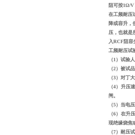
阻可按
1
Ω
/
在工频耐压
降或容升，
压，也就是
入
RCF
阻容
工频耐压试
（
1
）试验人
（
2
）被试品
（
3
）对丁大
（
4
）升压
闸。
（
5
）当电压
（
6
）在升
现绝缘烧焦
（
7
）耐压试