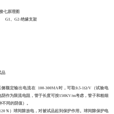
接七原理图
） G1、G2-绝缘支架
试品
压侧额定输出电流在
100-300MA
时，可取
0.5-1
Ω
/V（试验电
电阴作为限流电阻，管于长度可按
150KV/m
考虑，管子和粗细
种不同的阴值）。
120
％）球间隙放电，对被试品起到保护作用。球间隙保护电