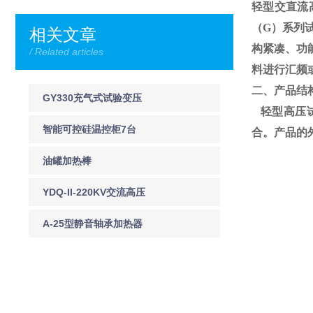
轻型交直流
（
G
）系列
相关文章
构紧凑、功
/ Related articles
料进行汇频
二、产品结
GY330充气式试验变压
轻型高压试
器
智能可控硅温控柜7台
合。产品的
120kw
油罐加热棒
YDQ-II-220KV交流高压
声光验电器
A-25型静音轴承加热器