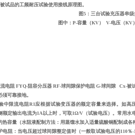
做被试品的工频耐压试验使用接线原理图。
图5：三台试验充压器串级
图中：P-容量（KV） V-电压（KV
限流电阻
FYQ-
阻容分压器
RF-
球间隙保护电阻
G-
球间隙
Cx-
被
必须可靠接地。
验中限流电阻
R1
应根据试验变压器的额定容量来选择。如高
侧额定输出电流为
1A
以上时，可取
1
Ω
/V（试验电压）。常用水
的热容量（水阻液配制方法：用蒸馏水加入适量硫酸铜配制成各
护电阻：当电压超过球间隙整定值时（一般取试验电压的
110
％
-