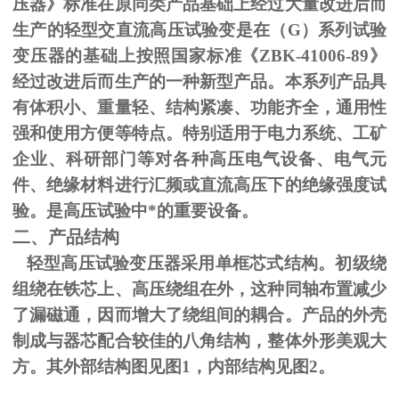
压器》标准在原同类产品基础上经过大量改进后而
生产的轻型交直流高压试验变是在（
G
）系列试验
变压器的基础上按照国家标准《
ZBK-41006-89
》
经过改进后而生产的一种新型产品。本系列产品具
有体积小、重量轻、结构紧凑、功能齐全，通用性
强和使用方便等特点。特别适用于电力系统、工矿
企业、科研部门等对各种高压电气设备、电气元
件、绝缘材料进行汇频或直流高压下的绝缘强度试
验。是高压试验中*的重要设备。
二、产品结构
轻型高压试验变压器采用单框芯式结构。初级绕
组绕在铁芯上、高压绕组在外，这种同轴布置减少
了漏磁通，因而增大了绕组间的耦合。产品的外壳
制成与器芯配合较佳的八角结构，整体外形美观大
方。其外部结构图见图
1
，内部结构见图
2
。