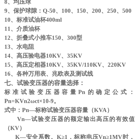
8、均压球
9、保护球隙：
Q-50
、
100
、
150
、
200
、
250
、
500
10、标准试油杯
400ml
11、介质油杯
12、折叠式小推车
150
、
300
型
13、水电阻
14、高压验电器
10KV
、
35KV
15、高压定相器
10KV
、
35KV/110KV
、
220KV
16、各种万用表、兆欧表及测试线
七、试验变压器的容量选择：
标准试验变压器容量
Pn
的确定公式：
Pn=KVn
2
ω
ct×
10
-9
。
式中：
Pn
—标称试验变压器容量（
KVA
）
Vn—试验变压器的额定输出高压的有效值
（
KV
）
K—安全系数。
K
≥1，标称电压Vn≥1MV时，