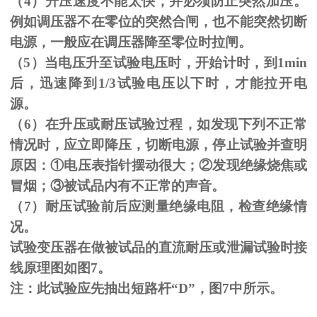
（
4
）升压速度不能太快，并必须防止突然加压。
例如调压器不在零位的突然合闸，也不能突然切断
电源，一般应在调压器降至零位时拉闸。
（
5
）当电压升至试验电压时，开始计时，到
1min
后，迅速降到
1/3
试验电压以下时，才能拉开电
源。
（
6
）在升压或耐压试验过程，如发现下列不正常
情况时，应立即降压，切断电源，停止试验并查明
原因：
①
电压表指针摆动很大；
②
发现绝缘烧焦或
冒烟；
③
被试品内有不正常的声音。
（
7
）耐压试验前后应测量绝缘电阻，检查绝缘情
况。
试验变压器在做被试品的直流耐压或泄漏试验时接
线原理图如图
7
。
注：此试验应先抽出短路杆“
D
”，图
7
中所示。