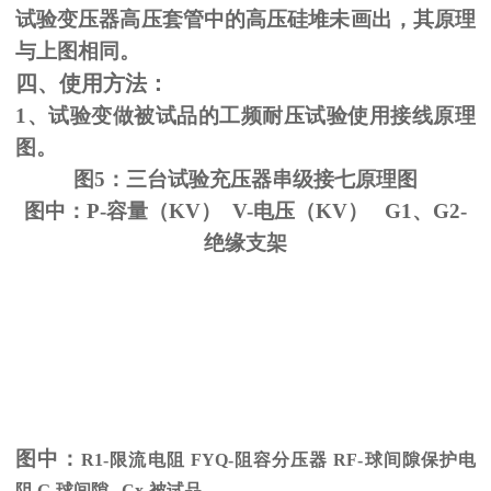
试验变压器高压套管中的高压硅堆未画出，其原理
与上图相同。
四、使用方法：
1、试验变做被试品的工频耐压试验使用接线原理
图。
图5：三台试验充压器串级接七原理图
图中：P-容量（KV） V-电压（KV） G1、G2-
绝缘支架
图中：
R1-限流电阻
FYQ-
阻容分压器
RF-
球间隙保护电
阻
G-
球间隙
Cx-
被试品