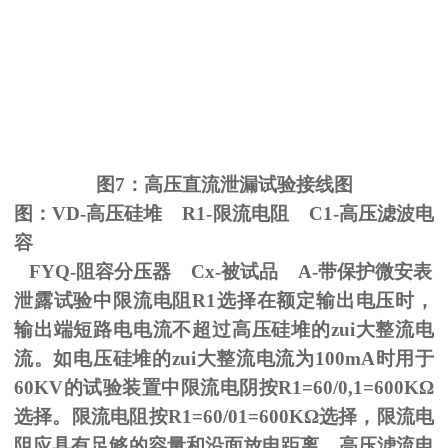
图
7
：高压直流泄漏试验接线图
图：
VD-
高压硅堆
R1-
限流电阻
C1-
高压滤波电
容
FYQ-阻容分压器
Cx-
被试品
A-
带保护微安表
泄露试验中限流电阻
R1
选择在额定输出电压时，
输出端短路电电流不超过高压硅堆的zui大整流电
流。如电压硅堆的zui大整流电流为
100mA
时用于
60KV
的试验装置中限流电阴按
R1=60/0,1=600K
Ω
选择。限流电阻按
R1=60/01=600K
Ω选择，限流电
阻应具有足够的容量和沿面放电距离。高压滤流电