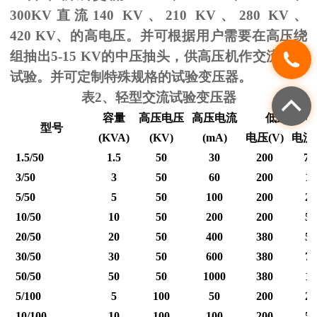
300KV
直流
140 KV
、
210 KV
、
280 KV
、
420 KV
、的高电压。并可根据用户需要在高压绕
组抽出
5-15 KV
的中压抽头，供高压机作交流耐压
试验。并可定制特殊规格的试验变压器。
表
2
、轻型交流试验变压器
容量
高压电压
高压电流
低压输入
型号
(KVA)
(KV)
(mA)
电压
(V)
电流
1.5/50
1.5
50
30
200
7.
3/50
3
50
60
200
15
5/50
5
50
100
200
25
10/50
10
50
200
200
50
20/50
20
50
400
380
53
30/50
30
50
600
380
79
50/50
50
50
1000
380
12
5/100
5
100
50
200
25
10/100
10
100
100
200
50