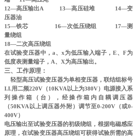
12—高压输出
A 13
—高压硅堆
14
—变
压器油
15—铁芯
16
—次低压绕组
17
—测
量绕组
18—二次高压绕组
在试验变压器中，
a
、
x
为低压输入端子，
E
、
F
为
低度表测量端子，
A
、
X
为高压输出。
三、工作原理：
轻型高压试验变压器为单相变压器，联结组标号
I.I.
用二频
220V
（
10KVA
以上为
380V
）电源接入系
列操作箱（台），经操作箱内自耦调压器
（
50KVA
以上调压器外附）调节至
0-200V
（或
0-
400V
）
电压输出至试验变压器的初级绕组，根据电磁感应
原理，在试验变压器高压绕组可获得试验所需的高