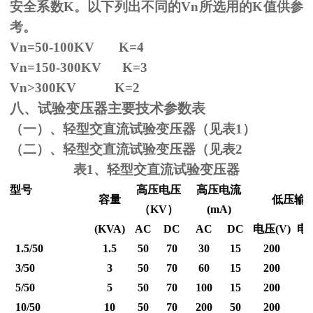
安全系数
K
。以下列出不同的
Vn
所选用的
K
值供参
考。
Vn=50-100KV K=4
Vn=150-300KV K=3
Vn
>300KV K=2
八、试验变压器主要技术参数表
（一）、轻型交直流试验变压器（见表1）
（二）、轻型交直流试验变压器（见表2
表1、轻型交直流试验变压器
型号
高压电压
高压电流
容量
低压输
（
KV
）
(mA)
(KVA)
AC
DC
AC
DC
电压
(V)
电
1.5/50
1.5
50
70
30
15
200
3/50
3
50
70
60
15
200
5/50
5
50
70
100
15
200
10/50
10
50
70
200
50
200