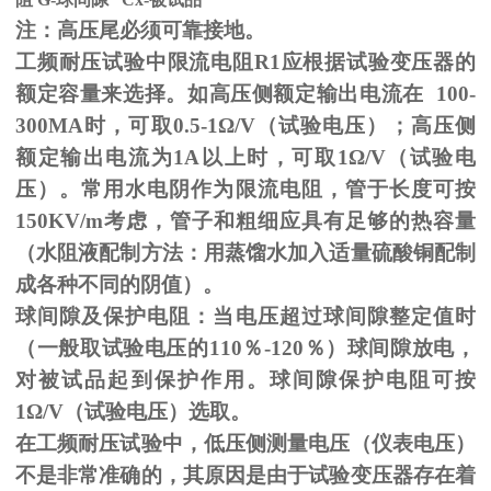
注：高压尾必须可靠接地。
工频耐压试验中限流电阻
R1
应根据试验变压器的
额定容量来选择。如高压侧额定输出电流在
100-
300MA
时，可取
0.5-1
Ω
/V（试验电压）；高压侧
额定输出电流为
1A
以上时，可取
1
Ω
/V（试验电
压）。常用水电阴作为限流电阻，管于长度可按
150KV/m
考虑，管子和粗细应具有足够的热容量
（水阻液配制方法：用蒸馏水加入适量硫酸铜配制
成各种不同的阴值）。
球间隙及保护电阻：当电压超过球间隙整定值时
（一般取试验电压的
110
％
-120
％）球间隙放电，
对被试品起到保护作用。球间隙保护电阻可按
1
Ω
/V（试验电压）选取。
在工频耐压试验中，低压侧测量电压（仪表电压）
不是非常准确的，其原因是由于试验变压器存在着