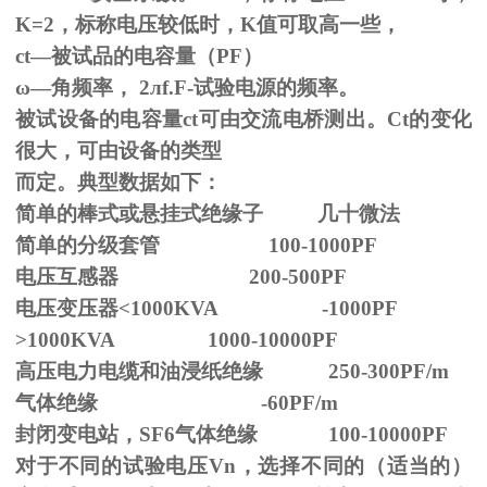
K=2，标称电压较低时，K值可取高一些，
ct—被试品的电容量（PF）
ω—角频率，
2
л
f.F-
试验电源的频率。
被试设备的电容量ct可由交流电桥测出。Ct的变化
很大，可由设备的类型
而定。典型数据如下：
简单的棒式或悬挂式绝缘子 几十微法
简单的分级套管 100-1000PF
电压互感器 200-500PF
电压变压器<1000KVA -1000PF
>1000KVA 1000-10000PF
高压电力电缆和油浸纸绝缘 250-300PF/m
气体绝缘 -60PF/m
封闭变电站，SF6气体绝缘 100-10000PF
对于不同的试验电压
Vn
，选择不同的（适当的）