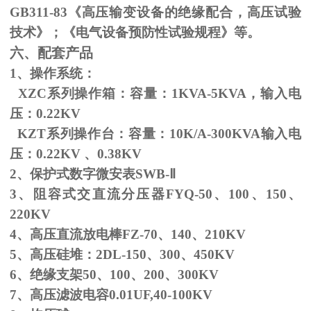
GB311-83
《高压输变设备的绝缘配合，高压试验
技术》；《电气设备预防性试验规程》等。
六、配套产品
1、操作系统：
XZC系列操作箱：容量：
1KVA-5KVA
，输入电
压：
0.22KV
KZT系列操作台：容量：
10K/A-300KVA
输入电
压：
0.22KV
、
0.38KV
2、保护式数字微安表
SWB-
Ⅱ
3、阻容式交直流分压器
FYQ-50
、
100
、
150
、
220KV
4、高压直流放电棒
FZ-70
、
140
、
210KV
5、高压硅堆：
2DL-150
、
300
、
450KV
6、绝缘支架
50
、
100
、
200
、
300KV
7、高压滤波电容
0.01UF,40-100KV