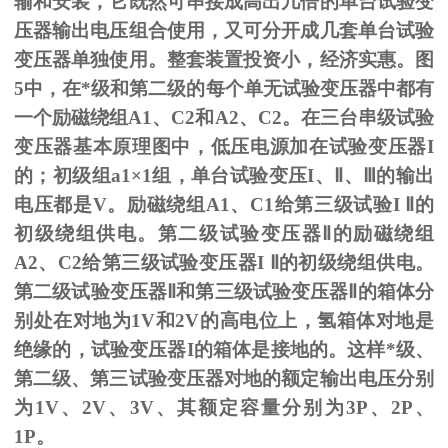
输和安装，它既然可串接成高出几倍的单台试验变
压器输出电压组合使用，又可分开成几套单台试验
变压器单独使用。整套装置投资小，经济实惠。图
5
中，在*级和第二级的每个单无试验变压器中都有
一个励磁绕组
A1
、
C2
和
A2
、
C2
。在三台串级试验
变压器基本原理图中，低压电源加在试验变压器
I
的；初级组
a1
×
1
组，单台试验变压
I
、
Ⅱ
、
Ⅲ
的输出
电压都是
V
。励磁绕组
A1
、
C1
给第三级试验
I
Ⅱ的
初级绕组供电。第二级试验变压器Ⅱ的励磁绕组
A2、C2给第三级试验变压器I Ⅱ的初级绕组供电。
第二级试验变压器Ⅱ和第三级试验变压器Ⅱ的箱体分
别处在对地为1V和2V的高电位上，氢箱体对地是
绝缘的，试验变压器I的箱体是接地的。这样*级、
第二级、第三试验变压器对地的额定输出电压分别
为1V、2V、3V、其额定容量分别为3P、2P、
1P。