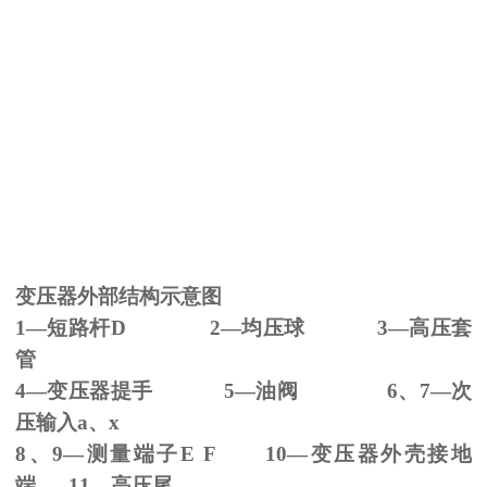
变压器外部结构示意图
1—短路杆
D 2
—均压球
3
—高压套
管
4—变压器提手
5
—油阀
6
、
7
—次
压输入
a
、
x
8、
9
—测量端子
E F 10
—变压器外壳接地
端
11
—高压尾