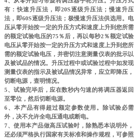
4、从零开始匀带旋转调压器手轮升压。升压方式
有：快速升压法，即
20S
逐级升压法；慢速升压
法，即
60S
逐级升压法；极慢速升压法供选用。电
压从零开始按一定的升压方式和速度上升到您所需
的额定试验电压的
75
％后，再以每秒
2
％额定试验
电压从零开始按一定的升压方式和速度上升到您所
需的额定试验电压，并密切注意测量仪表的批示以
及被试品的情况。升压过程中或试验过程中如发现
测量仪表的指示及被试品情况异常，应立即降压，
切断电源，查明情况。
5、试验完毕后，应在数秒内匀速的将调压器返回
至零位，然后切断电源。
6、本产品有得超过额定参数使用。除试验必需
外，决不允许全电压通电或断电。
7、使用本产品做高压试验时，除熟悉本说明外，
还必须严格执行国家有关标准和操作规程，可参照