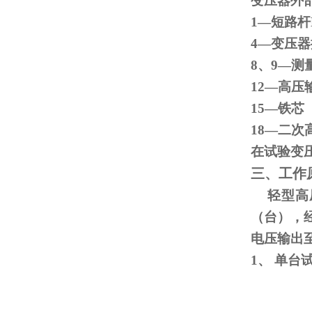
变压器外
1—短路杆
4—变
8、
9
—测
12—高压
15
18—二次
在试验变
三、工作
轻型高压
（台），
电压输出
1、
单台