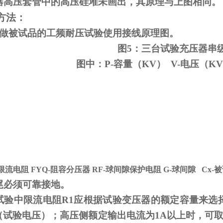
器高压套管中的高压硅堆未画出，其原理与上图相同。
方法：
变做被试品的工频耐压试验使用接线原理图。
图5：三台试验充压器串
图中：P-容量（KV） V-电压（KV
-限流电阻
FYQ-
阻容分压器
RF-
球间隙保护电阻
G-
球间隙
Cx-
被
尾必须可靠接地。
试验中限流电阻
R1
应根据试验变压器的额定容量来选
V（试验电压）；高压侧额定输出电流为
1A
以上时，可