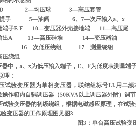
部结构示意图
D 2
—均压球
3
—高压套管
压器提手
5
—油阀
6
、
7
—次压输入
a
、
x
量端子
E F 10
—变压器外壳接地端
11
—高压尾
输出
A 13
—高压硅堆
14
—变压器油
—铁芯
16
—次低压绕组
17
—测量绕组
高压绕组
压器中，
a
、
x
为低压输入端子，
E
、
F
为低度表测量端
原理：
试验变压器为单相变压器，联结组标号
I.I.
用二频
经操作箱内自耦调压器（
50KVA
以上调压器外附）调节
至试验变压器的初级绕组，根据电磁感应原理，在试验
试验变压器的工作原理图见图
3
图
3
：单台高压试验变