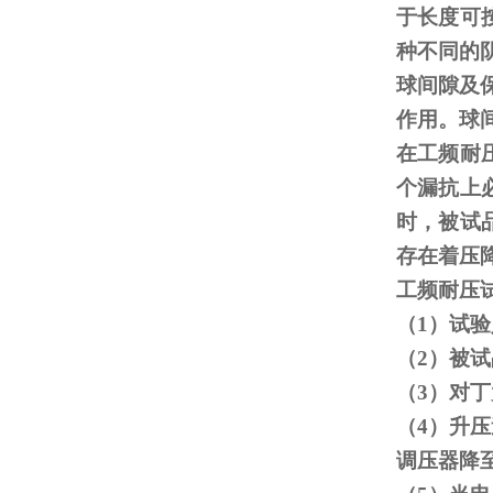
于长度可
种不同的
球间隙及
作用。球
在工频耐
个漏抗上
时，被试
存在着压
工频耐压
（
1
）试验
（
2
）被试
（
3
）对丁
（
4
）升压
调压器降