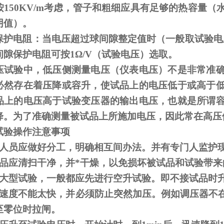
按
150KV/m
考虑，管子和粗细应具有足够的热容量（
阴值）。
保护电阻：当电压超过球间隙整定值时（一般取试验电
间隙保护电阻可按
1
Ω
/V（试验电压）选取。
压试验中，低压侧测量电压（仪表电压）不是非常准
必然存在着压降或容升，使试品上的电压低于或高于
品上的电压高于试验变压器的输出电压，也就是所谓
降。为了准确测量被试品上所施加电压，因此常在高压
试验操作注意事项
人员应做好分工，明确相互间办法。并有专门人监护
品应清扫干净，并*干燥，以免损坏被试品和试验带来
大型试验，一般都应先进行空升试验。即不接试品时
速度不能太快，并必须防止突然加压。例如调压器不
至零位时拉闸。