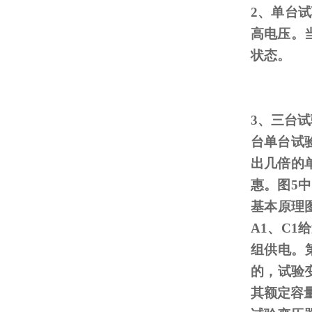
2、单台
高电压。
状态。
3、三台
台单台试
出几倍的
惠。图
5
中
基本原理
A1
、
C1
给
组供电。
的，试验
其额定容量