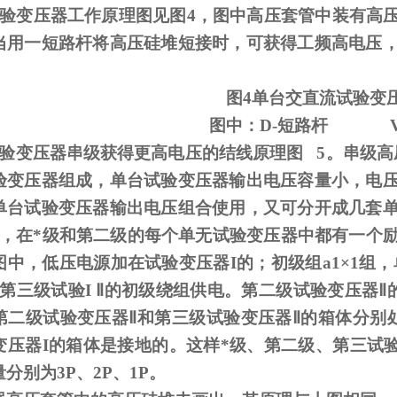
试验变压器工作原理图见图
4
，图中高压套管中装有高
当用一短路杆将高压硅堆短接时，可获得工频高电压
图
4
单台交直流试验变
图中：
D-
短路杆
试验变压器串级获得更高电压的结线原理图
5
。串级高
验变压器组成，单台试验变压器输出电压容量小，电
单台试验变压器输出电压组合使用，又可分开成几套
，在*级和第二级的每个单无试验变压器中都有一个
图中，低压电源加在试验变压器
I
的；初级组
a1
×
1
组，
第三级试验
I
Ⅱ的初级绕组供电。第二级试验变压器Ⅱ的
第二级试验变压器Ⅱ和第三级试验变压器Ⅱ的箱体分别
变压器I的箱体是接地的。这样*级、第二级、第三试验
分别为3P、2P、1P。