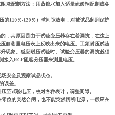
水阻液配制方法：用蒸馏水加入适量硫酸铜配制成各
压的
110
％
-120
％）球间隙放电，对被试品起到保护
确的，其原因是由于试验变压器存在着漏抗，在这上
低压侧测量电压表上反映出来的电压。工频耐压试验
容升现象。感应耐压试验时。试验变压器的漏抗必须
侧接入
RCF
阻容分压器来测量电压。
现场安全及观察试品状态。
的误差。
升压至试验电压，校对各种表计，调整间隙。
在零位的突然合闸，也不能突然切断电源，一般应在