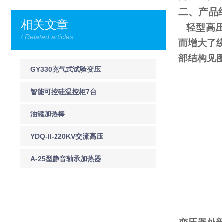
二、产品
相关文章
轻型高压
/ Related articles
而增大了
部结构见
GY330充气式试验变压
器
智能可控硅温控柜7台
120kw
油罐加热棒
YDQ-II-220KV交流高压
声光验电器
A-25型静音轴承加热器