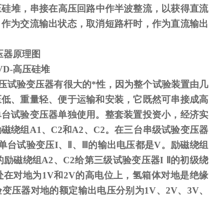
压硅堆，串接在高压回路中作半波整流，以获得直流
，作为交流输出状态，取消短路杆时，作为直流输出
压器原理图
VD-
高压硅堆
压试验变压器有很大的*性，因为整个试验装置由几
压低、重量轻、便于运输和安装，它既然可串接成高
单台试验变压器单独使用。整套装置投资小，经济实
励磁绕组
A1
、
C2
和
A2
、
C2
。在三台串级试验变压器
单台试验变压
I
、
Ⅱ
、
Ⅲ
的输出电压都是
V
。励磁绕组
励磁绕组A2、C2给第三级试验变压器I Ⅱ的初级绕
处在对地为1V和2V的高电位上，氢箱体对地是绝缘
变压器对地的额定输出电压分别为1V、2V、3V、