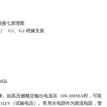
级接七原理图
） G1、G2-绝缘支架
试品
择。如高压侧额定输出电流在
100-300MA
时，可取
取
1
Ω
/V（试验电压）。常用水电阴作为限流电阻，管