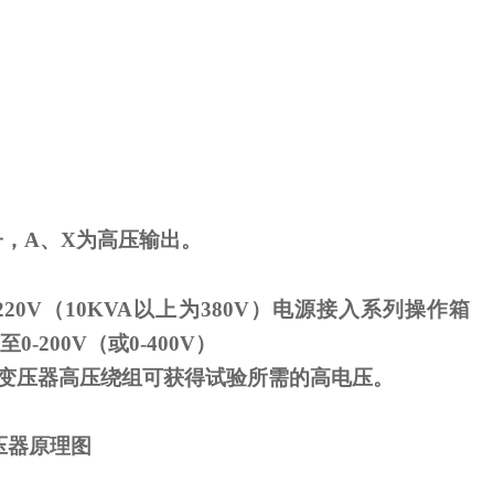
子，
A
、
X
为高压输出。
220V
（
10KVA
以上为
380V
）电源接入系列操作箱
至
0-200V
（或
0-400V
）
变压器高压绕组可获得试验所需的高电压。
压器原理图