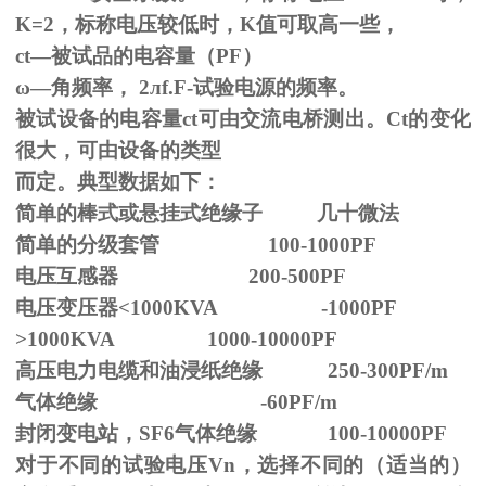
K=2，标称电压较低时，K值可取高一些，
ct—被试品的电容量（PF）
ω—角频率，
2
л
f.F-
试验电源的频率。
被试设备的电容量ct可由交流电桥测出。Ct的变化
很大，可由设备的类型
而定。典型数据如下：
简单的棒式或悬挂式绝缘子 几十微法
简单的分级套管 100-1000PF
电压互感器 200-500PF
电压变压器<1000KVA -1000PF
>1000KVA 1000-10000PF
高压电力电缆和油浸纸绝缘 250-300PF/m
气体绝缘 -60PF/m
封闭变电站，SF6气体绝缘 100-10000PF
对于不同的试验电压
Vn
，选择不同的（适当的）