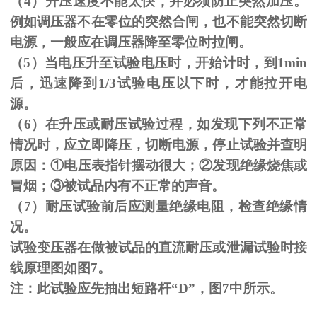
（
4
）升压速度不能太快，并必须防止突然加压。
例如调压器不在零位的突然合闸，也不能突然切断
电源，一般应在调压器降至零位时拉闸。
（
5
）当电压升至试验电压时，开始计时，到
1min
后，迅速降到
1/3
试验电压以下时，才能拉开电
源。
（
6
）在升压或耐压试验过程，如发现下列不正常
情况时，应立即降压，切断电源，停止试验并查明
原因：
①
电压表指针摆动很大；
②
发现绝缘烧焦或
冒烟；
③
被试品内有不正常的声音。
（
7
）耐压试验前后应测量绝缘电阻，检查绝缘情
况。
试验变压器在做被试品的直流耐压或泄漏试验时接
线原理图如图
7
。
注：此试验应先抽出短路杆“
D
”，图
7
中所示。