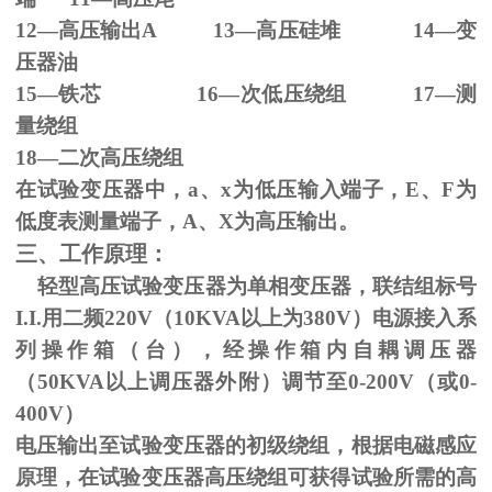
12—高压输出
A 13
—高压硅堆
14
—变
压器油
15—铁芯
16
—次低压绕组
17
—测
量绕组
18—二次高压绕组
在试验变压器中，
a
、
x
为低压输入端子，
E
、
F
为
低度表测量端子，
A
、
X
为高压输出。
三、工作原理：
轻型高压试验变压器为单相变压器，联结组标号
I.I.
用二频
220V
（
10KVA
以上为
380V
）电源接入系
列操作箱（台），经操作箱内自耦调压器
（
50KVA
以上调压器外附）调节至
0-200V
（或
0-
400V
）
电压输出至试验变压器的初级绕组，根据电磁感应
原理，在试验变压器高压绕组可获得试验所需的高