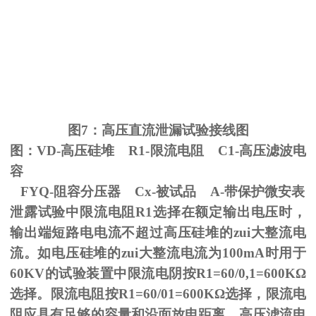
图
7
：高压直流泄漏试验接线图
图：
VD-
高压硅堆
R1-
限流电阻
C1-
高压滤波电
容
FYQ-阻容分压器
Cx-
被试品
A-
带保护微安表
泄露试验中限流电阻
R1
选择在额定输出电压时，
输出端短路电电流不超过高压硅堆的zui大整流电
流。如电压硅堆的zui大整流电流为
100mA
时用于
60KV
的试验装置中限流电阴按
R1=60/0,1=600K
Ω
选择。限流电阻按
R1=60/01=600K
Ω选择，限流电
阻应具有足够的容量和沿面放电距离。高压滤流电