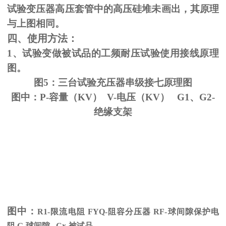
试验变压器高压套管中的高压硅堆未画出，其原理
与上图相同。
四、使用方法：
1、试验变做被试品的工频耐压试验使用接线原理
图。
图5：三台试验充压器串级接七原理图
图中：P-容量（KV） V-电压（KV） G1、G2-
绝缘支架
图中：
R1-限流电阻
FYQ-
阻容分压器
RF-
球间隙保护电
阻
G-
球间隙
Cx-
被试品