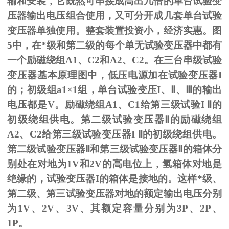
输和安装，它既然可串接成高出几倍的单台试验变
压器输出电压组合使用，又可分开成几套单台试验
变压器单独使用。整套装置投资小，经济实惠。图
5
中，在*级和第二级的每个单无试验变压器中都有
一个励磁绕组
A1
、
C2
和
A2
、
C2
。在三台串级试验
变压器基本原理图中，低压电源加在试验变压器
I
的；初级组
a1
×
1
组，单台试验变压
I
、
Ⅱ
、
Ⅲ
的输出
电压都是
V
。励磁绕组
A1
、
C1
给第三级试验
I
Ⅱ的
初级绕组供电。第二级试验变压器Ⅱ的励磁绕组
A2、C2给第三级试验变压器I Ⅱ的初级绕组供电。
第二级试验变压器Ⅱ和第三级试验变压器Ⅱ的箱体分
别处在对地为1V和2V的高电位上，氢箱体对地是
绝缘的，试验变压器I的箱体是接地的。这样*级、
第二级、第三试验变压器对地的额定输出电压分别
为1V、2V、3V、其额定容量分别为3P、2P、
1P。