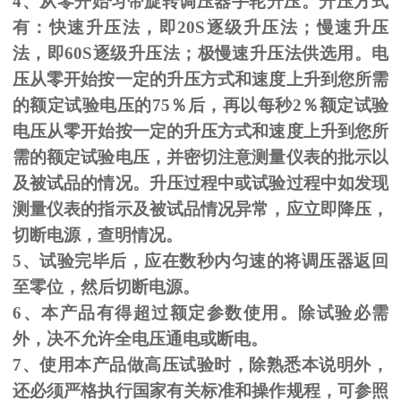
4、从零开始匀带旋转调压器手轮升压。升压方式
有：快速升压法，即
20S
逐级升压法；慢速升压
法，即
60S
逐级升压法；极慢速升压法供选用。电
压从零开始按一定的升压方式和速度上升到您所需
的额定试验电压的
75
％后，再以每秒
2
％额定试验
电压从零开始按一定的升压方式和速度上升到您所
需的额定试验电压，并密切注意测量仪表的批示以
及被试品的情况。升压过程中或试验过程中如发现
测量仪表的指示及被试品情况异常，应立即降压，
切断电源，查明情况。
5、试验完毕后，应在数秒内匀速的将调压器返回
至零位，然后切断电源。
6、本产品有得超过额定参数使用。除试验必需
外，决不允许全电压通电或断电。
7、使用本产品做高压试验时，除熟悉本说明外，
还必须严格执行国家有关标准和操作规程，可参照