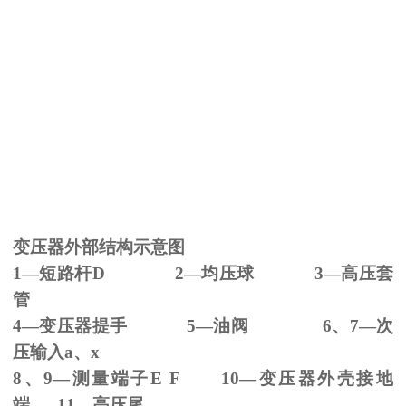
变压器外部结构示意图
1—短路杆
D 2
—均压球
3
—高压套
管
4—变压器提手
5
—油阀
6
、
7
—次
压输入
a
、
x
8、
9
—测量端子
E F 10
—变压器外壳接地
端
11
—高压尾