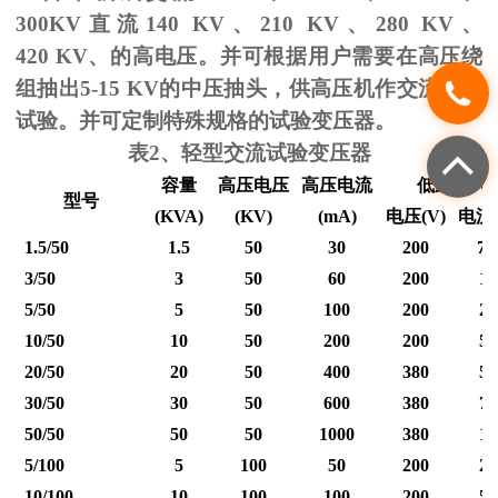
300KV
直流
140 KV
、
210 KV
、
280 KV
、
420 KV
、的高电压。并可根据用户需要在高压绕
组抽出
5-15 KV
的中压抽头，供高压机作交流耐压
试验。并可定制特殊规格的试验变压器。
表
2
、轻型交流试验变压器
容量
高压电压
高压电流
低压输入
型号
(KVA)
(KV)
(mA)
电压
(V)
电流
1.5/50
1.5
50
30
200
7.
3/50
3
50
60
200
15
5/50
5
50
100
200
25
10/50
10
50
200
200
50
20/50
20
50
400
380
53
30/50
30
50
600
380
79
50/50
50
50
1000
380
12
5/100
5
100
50
200
25
10/100
10
100
100
200
50