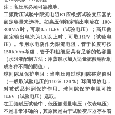
注：高压尾必须可靠接地。
工频耐压试验中限流电阻
R1
应根据试验变压器的
额定容量来选择。如高压侧额定输出电流在
100-
300MA
时，可取
0.5-1
Ω
/V（试验电压）；高压侧
额定输出电流为
1A
以上时，可取
1
Ω
/V（试验电
压）。常用水电阴作为限流电阻，管于长度可按
150KV/m
考虑，管子和粗细应具有足够的热容量
（水阻液配制方法：用蒸馏水加入适量硫酸铜配制
成各种不同的阴值）。
球间隙及保护电阻：当电压超过球间隙整定值时
（一般取试验电压的
110
％
-120
％）球间隙放电，
对被试品起到保护作用。球间隙保护电阻可按
1
Ω
/V（试验电压）选取。
在工频耐压试验中，低压侧测量电压（仪表电压）
不是非常准确的，其原因是由于试验变压器存在着