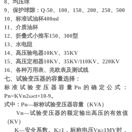
8、均压球
9、保护球隙：
Q-50
、
100
、
150
、
200
、
250
、
500
10、标准试油杯
400ml
11、介质油杯
12、折叠式小推车
150
、
300
型
13、水电阻
14、高压验电器
10KV
、
35KV
15、高压定相器
10KV
、
35KV/110KV
、
220KV
16、各种万用表、兆欧表及测试线
七、试验变压器的容量选择：
标准试验变压器容量
Pn
的确定公式：
Pn=KVn
2
ω
ct×
10
-9
。
式中：
Pn
—标称试验变压器容量（
KVA
）
Vn—试验变压器的额定输出高压的有效值
（
KV
）
K—安全系数。
K
≥1，标称电压Vn≥1MV时，