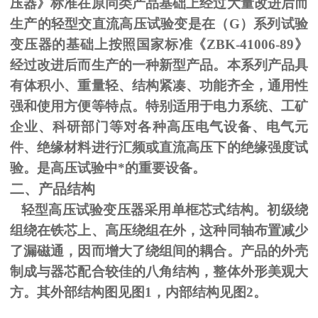
压器》标准在原同类产品基础上经过大量改进后而
生产的轻型交直流高压试验变是在（
G
）系列试验
变压器的基础上按照国家标准《
ZBK-41006-89
》
经过改进后而生产的一种新型产品。本系列产品具
有体积小、重量轻、结构紧凑、功能齐全，通用性
强和使用方便等特点。特别适用于电力系统、工矿
企业、科研部门等对各种高压电气设备、电气元
件、绝缘材料进行汇频或直流高压下的绝缘强度试
验。是高压试验中*的重要设备。
二、产品结构
轻型高压试验变压器采用单框芯式结构。初级绕
组绕在铁芯上、高压绕组在外，这种同轴布置减少
了漏磁通，因而增大了绕组间的耦合。产品的外壳
制成与器芯配合较佳的八角结构，整体外形美观大
方。其外部结构图见图
1
，内部结构见图
2
。