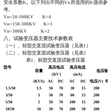
安全系数
K
。以下列出不同的
Vn
所选用的
K
值供参
考。
Vn=50-100KV K=4
Vn=150-300KV K=3
Vn
>300KV K=2
八、试验变压器主要技术参数表
（一）、轻型交直流试验变压器（见表1）
（二）、轻型交直流试验变压器（见表2
表1、轻型交直流试验变压器
型号
高压电压
高压电流
容量
低压输
（
KV
）
(mA)
(KVA)
AC
DC
AC
DC
电压
(V)
电
1.5/50
1.5
50
70
30
15
200
3/50
3
50
70
60
15
200
5/50
5
50
70
100
15
200
10/50
10
50
70
200
50
200