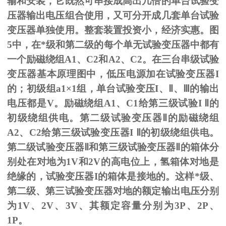
输和安装，它既然可串接成高出几倍的单台试验变
压器输出电压组合使用，又可分开成几套单台试验
变压器单独使用。整套装置投资小，经济实惠。图
5
中，在*级和第二级的每个单无试验变压器中都有
一个励磁绕组
A1
、
C2
和
A2
、
C2
。在三台串级试验
变压器基本原理图中，低压电源加在试验变压器
I
的；初级组
a1
×
1
组，单台试验变压
I
、
Ⅱ
、
Ⅲ
的输出
电压都是
V
。励磁绕组
A1
、
C1
给第三级试验
I
Ⅱ的
初级绕组供电。第二级试验变压器Ⅱ的励磁绕组
A2、C2给第三级试验变压器I Ⅱ的初级绕组供电。
第二级试验变压器Ⅱ和第三级试验变压器Ⅱ的箱体分
别处在对地为1V和2V的高电位上，氢箱体对地是
绝缘的，试验变压器I的箱体是接地的。这样*级、
第二级、第三试验变压器对地的额定输出电压分别
为1V、2V、3V、其额定容量分别为3P、2P、
1P。