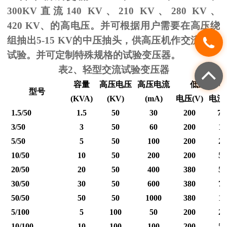
300KV
直流
140 KV
、
210 KV
、
280 KV
、
420 KV
、的高电压。并可根据用户需要在高压绕
组抽出
5-15 KV
的中压抽头，供高压机作交流耐压
试验。并可定制特殊规格的试验变压器。
表
2
、轻型交流试验变压器
容量
高压电压
高压电流
低压输入
型号
(KVA)
(KV)
(mA)
电压
(V)
电流
1.5/50
1.5
50
30
200
7.
3/50
3
50
60
200
15
5/50
5
50
100
200
25
10/50
10
50
200
200
50
20/50
20
50
400
380
53
30/50
30
50
600
380
79
50/50
50
50
1000
380
12
5/100
5
100
50
200
25
10/100
10
100
100
200
50