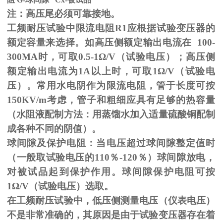
注：高压尾必须可靠接地。
工频耐压试验中限流电阻
R1
应根据试验变压器的
额定容量来选择。如高压侧额定输出电流在
100-
300MA
时，可取
0.5-1
Ω
/V（试验电压）；高压侧
额定输出电流为
1A
以上时，可取
1
Ω
/V（试验电
压）。常用水电阴作为限流电阻，管于长度可按
150KV/m
考虑，管子和粗细应具有足够的热容量
（水阻液配制方法：用蒸馏水加入适量硫酸铜配制
成各种不同的阴值）。
球间隙及保护电阻：当电压超过球间隙整定值时
（一般取试验电压的
110
％
-120
％）球间隙放电，
对被试品起到保护作用。球间隙保护电阻可按
1
Ω
/V（试验电压）选取。
在工频耐压试验中，低压侧测量电压（仪表电压）
不是非常准确的，其原因是由于试验变压器存在着