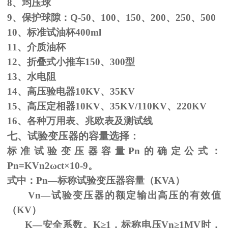
8、均压球
9、保护球隙：
Q-50
、
100
、
150
、
200
、
250
、
500
10、标准试油杯
400ml
11、介质油杯
12、折叠式小推车
150
、
300
型
13、水电阻
14、高压验电器
10KV
、
35KV
15、高压定相器
10KV
、
35KV/110KV
、
220KV
16、各种万用表、兆欧表及测试线
七、试验变压器的容量选择：
标准试验变压器容量
Pn
的确定公式：
Pn=KVn
2
ω
ct×
10
-9
。
式中：
Pn
—标称试验变压器容量（
KVA
）
Vn—试验变压器的额定输出高压的有效值
（
KV
）
K—安全系数。
K
≥1，标称电压Vn≥1MV时，