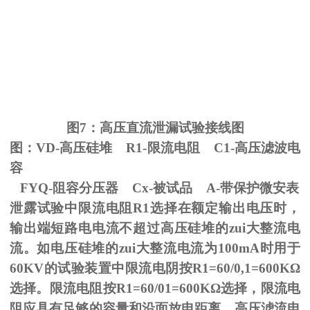
图
7
：高压直流泄漏试验接线图
图：
VD-
高压硅堆
R1-
限流电阻
C1-
高压滤波电
容
FYQ-阻容分压器
Cx-
被试品
A-
带保护微安表
泄露试验中限流电阻
R1
选择在额定输出电压时，
输出端短路电电流不超过高压硅堆的zui大整流电
流。如电压硅堆的zui大整流电流为
100mA
时用于
60KV
的试验装置中限流电阴按
R1=60/0,1=600K
Ω
选择。限流电阻按
R1=60/01=600K
Ω选择，限流电
阻应具有足够的容量和沿面放电距离。高压滤流电