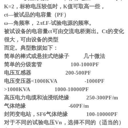
K=2，标称电压较低时，K值可取高一些，
ct—被试品的电容量（PF）
ω—角频率，
2
л
f.F-
试验电源的频率。
被试设备的电容量ct可由交流电桥测出。Ct的变化
很大，可由设备的类型
而定。典型数据如下：
简单的棒式或悬挂式绝缘子 几十微法
简单的分级套管 100-1000PF
电压互感器 200-500PF
电压变压器<1000KVA -1000PF
>1000KVA 1000-10000PF
高压电力电缆和油浸纸绝缘 250-300PF/m
气体绝缘 -60PF/m
封闭变电站，SF6气体绝缘 100-10000PF
对于不同的试验电压
Vn
，选择不同的（适当的）