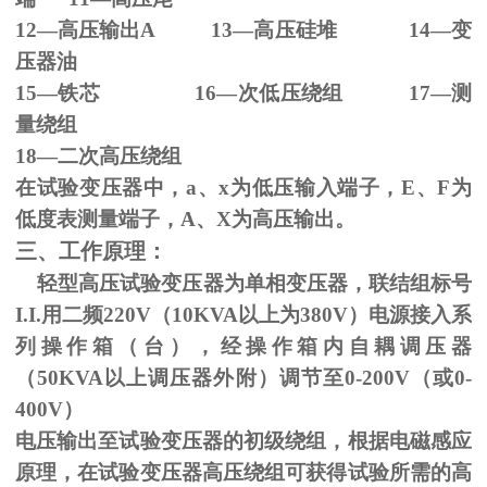
12—高压输出
A 13
—高压硅堆
14
—变
压器油
15—铁芯
16
—次低压绕组
17
—测
量绕组
18—二次高压绕组
在试验变压器中，
a
、
x
为低压输入端子，
E
、
F
为
低度表测量端子，
A
、
X
为高压输出。
三、工作原理：
轻型高压试验变压器为单相变压器，联结组标号
I.I.
用二频
220V
（
10KVA
以上为
380V
）电源接入系
列操作箱（台），经操作箱内自耦调压器
（
50KVA
以上调压器外附）调节至
0-200V
（或
0-
400V
）
电压输出至试验变压器的初级绕组，根据电磁感应
原理，在试验变压器高压绕组可获得试验所需的高